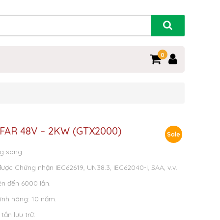
0
SOFAR 48V – 2KW (GTX2000)
Sale
ng song
ợc Chứng nhận IEC62619, UN38.3, IEC62040-I, SAA, v.v.
ên đến 6000 lần.
ính hãng: 10 năm.
tần lưu trữ.