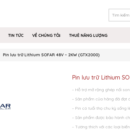
TIN TỨC
VỀ CHÚNG TÔI
THUÊ NĂNG LƯỢNG
Pin lưu trữ Lithium SOFAR 48V – 2KW (GTX2000)
Pin lưu trữ Lithium 
– Hỗ trợ mở rộng ghép nối so
– Sản phẩm của hãng đã đạt đư
– Pin có tuổi thọ chu kỳ sống l
– Sản phẩm được bảo hành ch
– Tương thích với các loại biến 