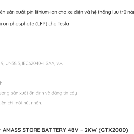
ên sản xuất pin lithium-ion cho xe điện và hệ thống lưu trữ n
 iron phosphate (LFP) cho Tesla
 UN38.3, IEC62040-I, SAA, v.v.
hí
ượng sản xuất ổn định và đáng tin cậy
iện chỉ một nút nhấn.
ofar AMASS STORE BATTERY 48V – 2KW (GTX2000)