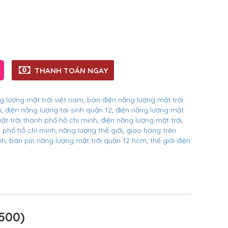
THANH TOÁN NGAY
g lượng mặt trời việt nam
,
bán điện năng lượng mặt trời
i
,
điện năng lượng tái sinh quận 12
,
điện năng lượng mặt
t trời thành phố hồ chí minh
,
điện năng lượng mặt trời
,
h phố hồ chí minh
,
năng lượng thế giới
,
giao hàng trên
nh
,
bán pin năng lượng mặt trời quận 12 hcm
,
thế giới điện
2500)