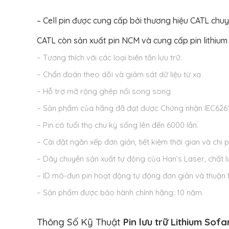
– Cell pin được cung cấp bởi thương hiệu CATL chuy
CATL còn sản xuất pin NCM và cung cấp pin lithium
– Tương thích với các loại biến tần lưu trữ.
– Chẩn đoán theo dõi và giám sát dữ liệu từ xa
– Hỗ trợ mở rộng ghép nối song song
– Sản phẩm của hãng đã đạt được Chứng nhận IEC62619,
– Pin có tuổi thọ chu kỳ sống lên đến 6000 lần.
– Cài đặt ngăn xếp đơn giản, tiết kiệm thời gian và chi p
– Dây chuyền sản xuất tự động của Han’s Laser, chất l
– ID mô-đun pin hoạt động tự động đơn giản và thuận t
– Sản phẩm được bảo hành chính hãng: 10 năm.
Thông Số Kỹ Thuật
Pin lưu trữ Lithium S