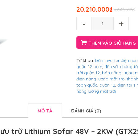
20.210.000
₫
20.219.000
₫
-
+
THÊM VÀO GIỎ HÀNG
Từ khóa:
bán inverter điện năn
quận 12 hcm
,
đến với chúng tô
trời quận 12
,
bán năng lượng mặ
điện năng lượng mặt trời thàn
toàn quốc
,
quận 12
,
điện tái si
năng lượng mặt trời
MÔ TẢ
ĐÁNH GIÁ (0)
lưu trữ Lithium Sofar 48V – 2KW (GTX