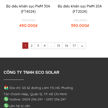
Bộ điều khiển sạc PWM 30A
Bộ điều khiển sạc PWM 20A
(FT4024)
(FT2024)
500.000
₫
400.000
₫
490.000
₫
390.000
₫
1
2
3
4
…
15
16
17
→
CÔNG TY TNHH ECO SOLAR
Địa chỉ: Số 62 đường Lâm Thị Hố, Phường
Tân Chánh Hiệp, Quận 12, TP. Hồ Chí Minh
Hotline: 0909 296 297 - 0937 296 297
Liên hệ tư vấn