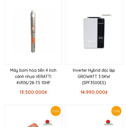
Máy bơm hỏa tiễn 4 inch
Inverter Hybrid độc lập
cánh nhựa VERATTI
GROWATT 3.5KW
4VR16/28-7.5 10HP
(SPF3500ES)
13.500.000
₫
14.990.000
₫
Sale
Sale