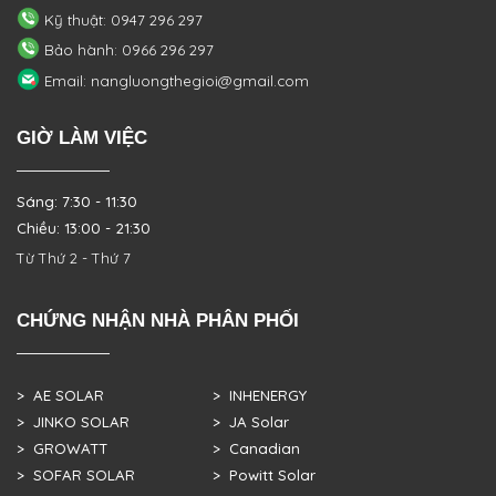
Kỹ thuật: 0947 296 297
Bảo hành: 0966 296 297
Email: nangluongthegioi@gmail.com
GIỜ LÀM VIỆC
Sáng: 7:30 - 11:30
Chiều: 13:00 - 21:30
Từ Thứ 2 - Thứ 7
CHỨNG NHẬN NHÀ PHÂN PHỐI
> AE SOLAR
> INHENERGY
> JINKO SOLAR
> JA Solar
> GROWATT
> Canadian
> SOFAR SOLAR
> Powitt Solar