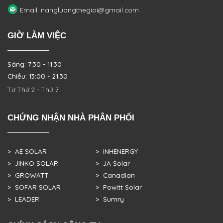
Email: nangluongthegioi@gmail.com
GIỜ LÀM VIỆC
Sáng: 7:30 - 11:30
Chiều: 13:00 - 21:30
Từ Thứ 2 - Thứ 7
CHỨNG NHẬN NHÀ PHÂN PHỐI
> AE SOLAR
> INHENERGY
> JINKO SOLAR
> JA Solar
> GROWATT
> Canadian
> SOFAR SOLAR
> Powitt Solar
> LEADER
> Sumry