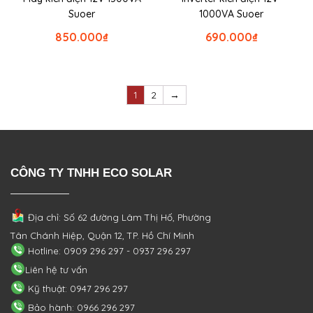
Suoer
1000VA Suoer
850.000
₫
690.000
₫
1
2
→
CÔNG TY TNHH ECO SOLAR
Địa chỉ: Số 62 đường Lâm Thị Hố, Phường
Tân Chánh Hiệp, Quận 12, TP. Hồ Chí Minh
Hotline: 0909 296 297 - 0937 296 297
Liên hệ tư vấn
Kỹ thuật: 0947 296 297
Bảo hành: 0966 296 297