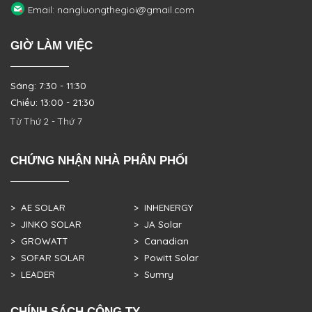
Email: nangluongthegioi@gmail.com
GIỜ LÀM VIỆC
Sáng: 7:30 - 11:30
Chiều: 13:00 - 21:30
Từ Thứ 2 - Thứ 7
CHỨNG NHẬN NHÀ PHÂN PHỐI
> AE SOLAR
> INHENERGY
> JINKO SOLAR
> JA Solar
> GROWATT
> Canadian
> SOFAR SOLAR
> Powitt Solar
> LEADER
> Sumry
CHÍNH SÁCH CÔNG TY