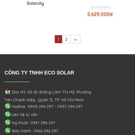
Solarcity
11.037.000
₫
5.629.000
₫
1
2
→
CÔNG TY TNHH ECO SOLAR
Địa chỉ: Số 62 đường Lâm Thị Hố, Phường
Tân Chánh Hiệp, Quận 12, TP. Hồ Chí Minh
Hotline: 0909 296 297 - 0937 296 297
Liên hệ tư vấn
Kỹ thuật: 0947 296 297
Bảo hành: 0966 296 297