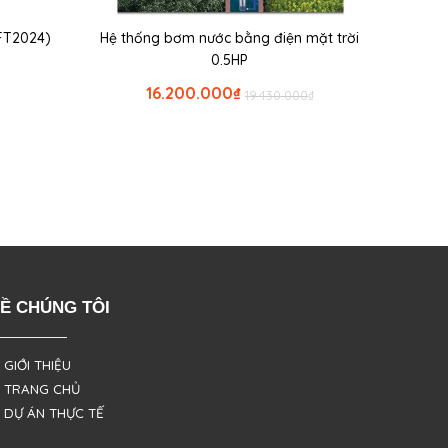
FT2024)
Hệ thống bơm nước bằng điện mặt trời
0.5HP
16.200.000
₫
19.430.000
₫
Ề CHÚNG TÔI
 GIỚI THIỆU
 TRANG CHỦ
 DỰ ÁN THỰC TẾ