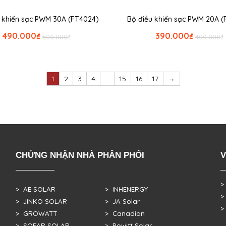
u khiển sạc PWM 30A (FT4024)
Bộ điều khiển sạc PWM 20A (
490.000
₫
390.000
₫
500.000
₫
400.000
₫
1
2
3
4
…
15
16
17
→
CHỨNG NHẬN NHÀ PHÂN PHỐI
V
>
> AE SOLAR
> INHENERGY
>
> JINKO SOLAR
> JA Solar
>
> GROWATT
> Canadian
> SOFAR SOLAR
> Powitt Solar