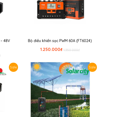
 – 48V
Bộ điều khiển sạc PWM 60A (FT6024)
1.250.000
₫
1.350.000
₫
₫
Sale
Sale