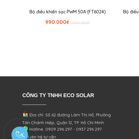
Bộ điều khiển sạc PWM 50A (FT6024)
Bộ điề
990.000
₫
1.000.000
₫
CÔNG TY TNHH ECO SOLAR
Địa chỉ: Số 62 đường Lâm Thị Hố, Phường
Tân Chánh Hiệp, Quận 12, TP. Hồ Chí Minh
Hotline: 0909 296 297 - 0937 296 297
Liên hệ tư vấn