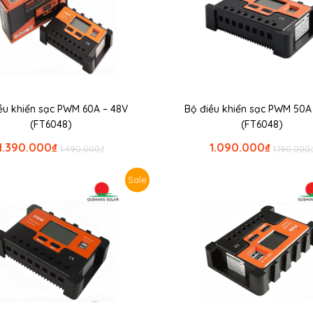
ều khiển sạc PWM 60A – 48V
Bộ điều khiển sạc PWM 50A
(FT6048)
(FT6048)
1.390.000
₫
1.090.000
₫
1.490.000
₫
1.190.000
Sale