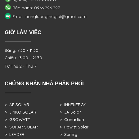
Bảo hành: 0966 296 297
Email: nangluongthegioi@gmail.com
GIỜ LÀM VIỆC
Sáng: 7:30 - 11:30
Chiều: 13:00 - 21:30
Từ Thứ 2 - Thứ 7
CHỨNG NHẬN NHÀ PHÂN PHỐI
> AE SOLAR
> INHENERGY
> JINKO SOLAR
> JA Solar
> GROWATT
> Canadian
> SOFAR SOLAR
> Powitt Solar
> LEADER
> Sumry