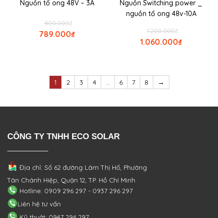
Nguồn tổ ong 48V – 3A
Nguồn Switching power _
nguồn tổ ong 48v-10A
800.000
₫
1.200.000
₫
789.000
₫
1.060.000
₫
1
2
3
4
…
6
7
8
→
CÔNG TY TNHH ECO SOLAR
Địa chỉ: Số 62 đường Lâm Thị Hố, Phường
Tân Chánh Hiệp, Quận 12, TP. Hồ Chí Minh
Hotline: 0909 296 297 - 0937 296 297
Liên hệ tư vấn
Kỹ thuật: 0947 296 297