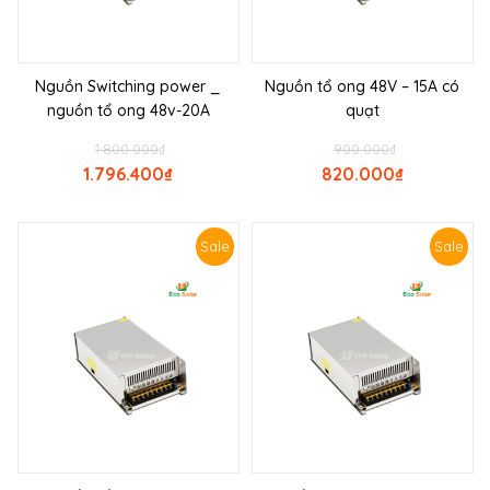
Nguồn Switching power _
Nguồn tổ ong 48V – 15A có
nguồn tổ ong 48v-20A
quạt
1.800.000
₫
900.000
₫
1.796.400
₫
820.000
₫
Sale
Sale