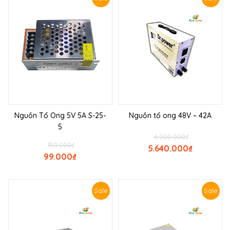
Nguồn Tổ Ong 5V 5A S-25-
Nguồn tổ ong 48V – 42A
5
6.000.000
₫
150.000
₫
5.640.000
₫
99.000
₫
Sale
Sale