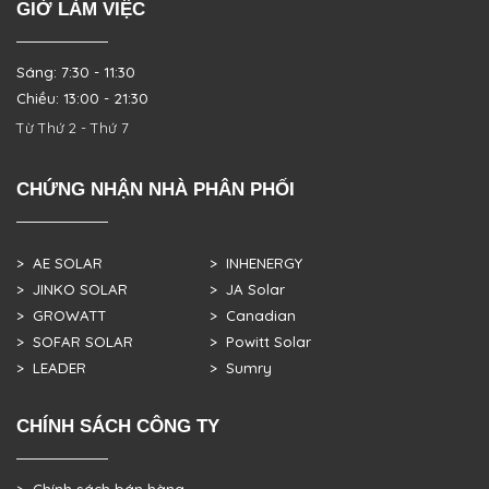
GIỜ LÀM VIỆC
Sáng: 7:30 - 11:30
Chiều: 13:00 - 21:30
Từ Thứ 2 - Thứ 7
CHỨNG NHẬN NHÀ PHÂN PHỐI
> AE SOLAR
> INHENERGY
> JINKO SOLAR
> JA Solar
> GROWATT
> Canadian
> SOFAR SOLAR
> Powitt Solar
> LEADER
> Sumry
CHÍNH SÁCH CÔNG TY
> Chính sách bán hàng