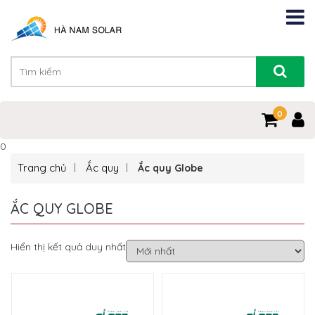
0
0
Trang chủ
Ắc quy
Ắc quy Globe
ẮC QUY GLOBE
Hiển thị kết quả duy nhất