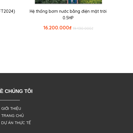
FT2024)
Hệ thống bơm nước bằng điện mặt trời
0.5HP
16.200.000
₫
19.430.000
₫
Ề CHÚNG TÔI
 GIỚI THIỆU
 TRANG CHỦ
 DỰ ÁN THỰC TẾ