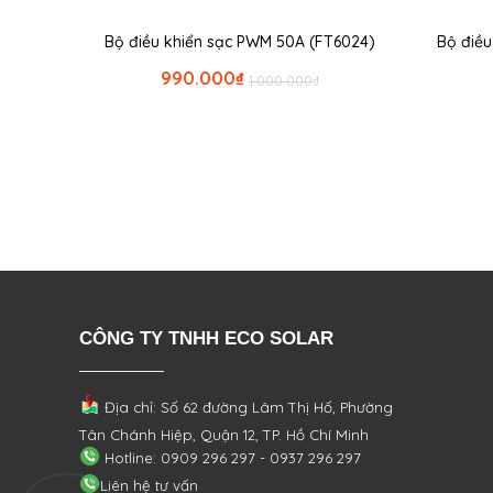
Bộ điều khiển sạc PWM 50A (FT6024)
Bộ điề
990.000
₫
1.000.000
₫
CÔNG TY TNHH ECO SOLAR
Địa chỉ: Số 62 đường Lâm Thị Hố, Phường
Tân Chánh Hiệp, Quận 12, TP. Hồ Chí Minh
Hotline: 0909 296 297 - 0937 296 297
Liên hệ tư vấn