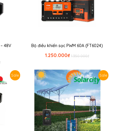
 – 48V
Bộ điều khiển sạc PWM 60A (FT6024)
1.250.000
₫
1.350.000
₫
₫
Sale
Sale