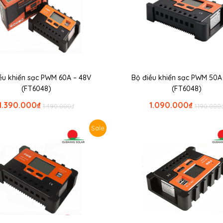
ều khiển sạc PWM 60A – 48V
Bộ điều khiển sạc PWM 50A
(FT6048)
(FT6048)
1.390.000
₫
1.090.000
₫
1.490.000
₫
1.190.000
Sale