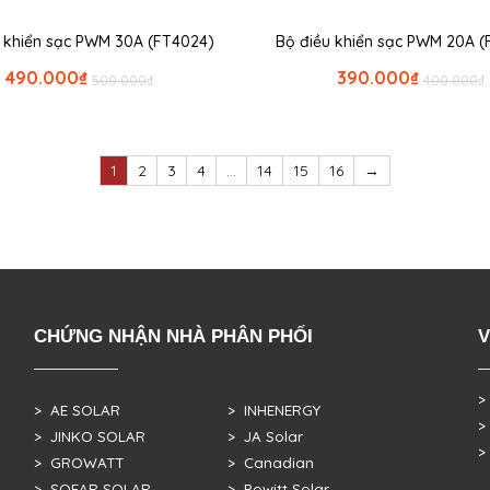
u khiển sạc PWM 30A (FT4024)
Bộ điều khiển sạc PWM 20A (
490.000
₫
390.000
₫
500.000
₫
400.000
₫
1
2
3
4
…
14
15
16
→
CHỨNG NHẬN NHÀ PHÂN PHỐI
V
>
> AE SOLAR
> INHENERGY
>
> JINKO SOLAR
> JA Solar
>
> GROWATT
> Canadian
> SOFAR SOLAR
> Powitt Solar