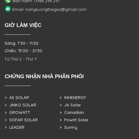
Bảo hành: 0966 296 297
Email: nangluongthegioi@gmail.com
GIỜ LÀM VIỆC
Sáng: 7:30 - 11:30
Chiều: 13:00 - 21:30
Từ Thứ 2 - Thứ 7
CHỨNG NHẬN NHÀ PHÂN PHỐI
> AE SOLAR
> INHENERGY
> JINKO SOLAR
> JA Solar
> GROWATT
> Canadian
> SOFAR SOLAR
> Powitt Solar
> LEADER
> Sumry