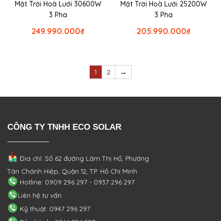
Mặt Trời Hoà Lưới 30600W
Mặt Trời Hoà Lưới 25200W
3 Pha
3 Pha
249.990.000
₫
205.990.000
₫
1
2
→
CÔNG TY TNHH ECO SOLAR
Địa chỉ: Số 62 đường Lâm Thị Hố, Phường
Tân Chánh Hiệp, Quận 12, TP. Hồ Chí Minh
Hotline: 0909 296 297 - 0937 296 297
Liên hệ tư vấn
Kỹ thuật: 0947 296 297