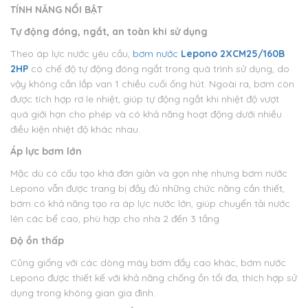
TÍNH NĂNG NỔI BẬT
Tự động đóng, ngắt, an toàn khi sử dụng
Theo áp lực nước yêu cầu,
bơm nước
Lepono 2XCM25/160B
2HP
có chế độ tự động đóng ngắt trong quá trình sử dụng, do
vậy không cần lắp van 1 chiều cuối ống hút. Ngoài ra, bơm còn
được tích hợp rơ le nhiệt, giúp tự động ngắt khi nhiệt độ vượt
quá giới hạn cho phép và có khả năng hoạt động dưới nhiều
điều kiện nhiệt độ khác nhau.
Áp lực bơm lớn
Mặc dù có cấu tạo khá đơn giản và gọn nhẹ nhưng bơm nước
Lepono vẫn được trang bị đầy đủ những chức năng cần thiết,
bơm có khả năng tạo ra áp lực nước lớn, giúp chuyển tải nước
lên các bể cao, phù hợp cho nhà 2 đến 3 tầng
Độ ồn thấp
Cũng giống với các dòng máy bơm đẩy cao khác, bơm nước
Lepono được thiết kế với khả năng chống ồn tối đa, thích hợp sử
dụng trong không gian gia đình.