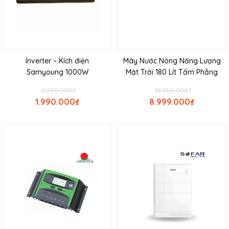
Inverter – Kích điện
Máy Nước Nóng Năng Lượng
Samyoung 1000W
Mặt Trời 180 Lít Tấm Phẳng
2.200.000
₫
10.050.000
₫
1.990.000
₫
8.999.000
₫