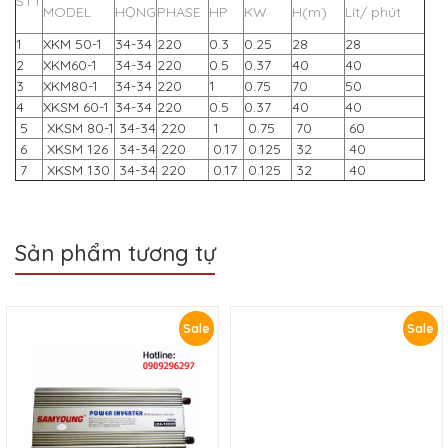
STT
MODEL
HỌNG
PHASE
HP
KW
H(m)
Lít/ phút
1
XKM 50-1
34-34
220
0.3
0.25
28
28
2
XKM60-1
34-34
220
0.5
0.37
40
40
3
XKM80-1
34-34
220
1
0.75
70
50
4
XKSM 60-1
34-34
220
0.5
0.37
40
40
5
XKSM 80-1
34-34
220
1
0.75
70
60
6
XKSM 126
34-34
220
0.17
0.125
32
40
7
XKSM 130
34-34
220
0.17
0.125
32
40
Sản phẩm tương tự
Sale
Sale