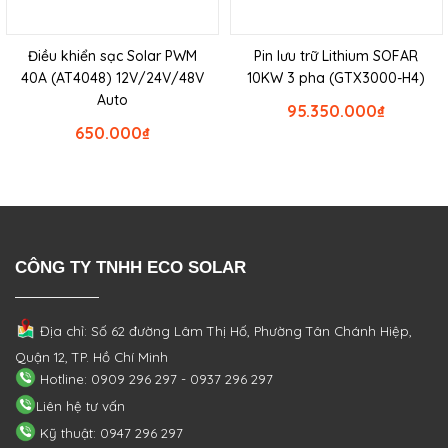
Điều khiển sạc Solar PWM
Pin lưu trữ Lithium SOFAR
40A (AT4048) 12V/24V/48V
10KW 3 pha (GTX3000-H4)
Auto
95.350.000
₫
650.000
₫
CÔNG TY TNHH ECO SOLAR
Địa chỉ: Số 62 đường Lâm Thị Hố, Phường
Tân Chánh Hiệp,
Quận 12, TP. Hồ Chí Minh
Hotline: 0909 296 297 - 0937 296 297
Liên hệ tư vấn
Kỹ thuật: 0947 296 297