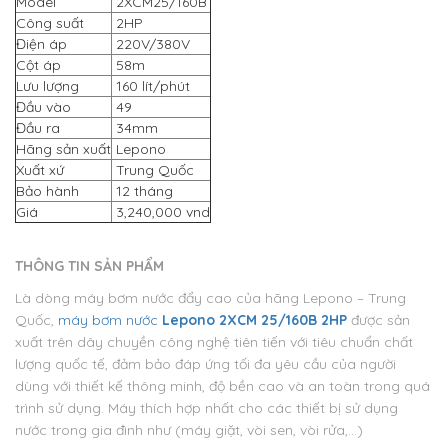
Model
2XCM25/160B
Công suất
2HP
Điện áp
220V/380V
Cột áp
58m
Lưu lượng
160 lít/phút
Đầu vào
49
Đầu ra
34mm
Hãng sản xuất
Lepono
Xuất xứ
Trung Quốc
Bảo hành
12 tháng
Giá
3,240,000 vnd
THÔNG TIN SẢN PHẨM
Là dòng máy bơm nước đẩy cao của hãng Lepono – Trung
Quốc,
máy bơm nước
Lepono 2XCM 25/160B 2HP
được sản
xuất trên dây chuyền công nghệ tiên tiến với tiêu chuẩn chất
lượng quốc tế, đảm bảo đáp ứng tối đa yêu cầu của người
dùng với thiết kế thông minh, độ bền cao và an toàn trong quá
trình sử dụng. Máy thích hợp nhất cho các thiết bị sử dụng
nước trong gia đình như (máy giặt, vòi sen, vòi rửa,…)