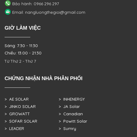
Bảo hành: 0966 296 297
Email: nangluongthegioi@gmail.com
GIỜ LÀM VIỆC
Sáng: 7:30 - 11:30
Chiều: 13:00 - 21:30
Từ Thứ 2 - Thứ 7
CHỨNG NHẬN NHÀ PHÂN PHỐI
> AE SOLAR
> INHENERGY
> JINKO SOLAR
> JA Solar
> GROWATT
> Canadian
> SOFAR SOLAR
> Powitt Solar
> LEADER
> Sumry