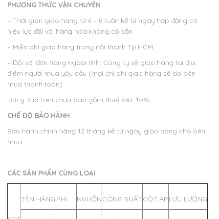
PHƯƠNG THỨC VẬN CHUYỂN
– Thời gian giao hàng từ 6 – 8 tuần kể từ ngày hợp động có
hiệu lực đối với hàng hóa không có sẵn
– Miễn phí giao hàng trong nội thành Tp.HCM
– Đối với đơn hàng ngoại tỉnh: Công ty sẽ giao hàng tại địa
điểm người mua yêu cầu (mọi chi phí giao hàng sẽ do bên
mua thanh toán)
Lưu ý: Giá trên chưa bao gồm thuế VAT 10%
CHẾ ĐỘ BẢO HÀNH
Bảo hành chính hãng 12 tháng kể từ ngày giao hàng cho bên
mua
CÁC SẢN PHẨM CÙNG LOẠI
TÊN HÀNG
PHI
NGUỒN
CÔNG SUẤT
CỘT ÁP
LƯU LƯỢNG