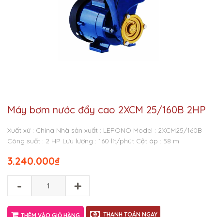
Máy bơm nước đẩy cao 2XCM 25/160B 2HP
Xuất xứ : China
Nhà sản xuất : LEPONO
Model : 2XCM25/160B
Công suất : 2 HP
Lưu lượng : 160 lít/phút
Cột áp : 58 m
3.240.000
₫
-
+
THANH TOÁN NGAY
THÊM VÀO GIỎ HÀNG