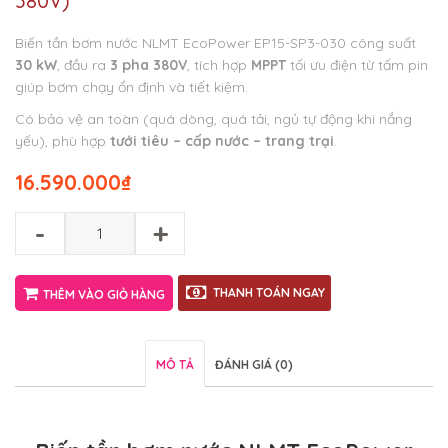
380V)
Biến tần bơm nước NLMT EcoPower EP15-SP3-030 công suất
30 kW
, đầu ra
3 pha 380V
, tích hợp
MPPT
tối ưu điện từ tấm pin
giúp bơm chạy ổn định và tiết kiệm.
Có bảo vệ an toàn (quá dòng, quá tải, ngủ tự động khi nắng
yếu), phù hợp
tưới tiêu – cấp nước – trang trại
.
16.590.000
₫
-
+
THANH TOÁN NGAY
THÊM VÀO GIỎ HÀNG
MÔ TẢ
ĐÁNH GIÁ (0)