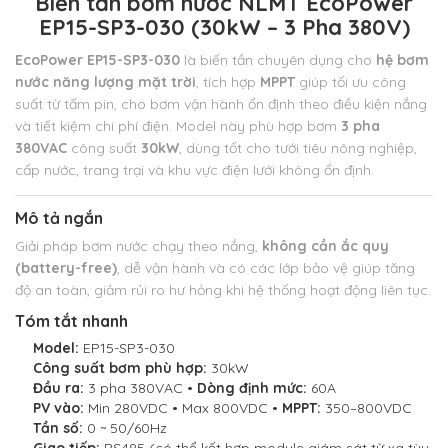
Biến tần bơm nước NLMT EcoPower
EP15-SP3-030 (30kW – 3 Pha 380V)
EcoPower EP15-SP3-030
là biến tần chuyên dụng cho
hệ bơm
nước năng lượng mặt trời
, tích hợp
MPPT
giúp tối ưu công
suất từ tấm pin,
cho bơm vận hành ổn định theo điều kiện nắng
và tiết kiệm chi phí điện. Model này phù hợp bơm
3 pha
380VAC
công suất
30kW
,
dùng tốt cho tưới tiêu nông nghiệp,
cấp nước, trang trại và khu vực điện lưới không ổn định.
Mô tả ngắn
Giải pháp bơm nước chạy theo nắng,
không cần ắc quy
(battery-free)
, dễ vận hành và có các lớp bảo vệ giúp tăng
độ an toàn, giảm rủi ro hư hỏng khi hệ thống hoạt động liên tục.
Tóm tắt nhanh
Model:
EP15-SP3-030
Công suất bơm phù hợp:
30kW
Đầu ra:
3 pha 380VAC •
Dòng định mức:
60A
PV vào:
Min 280VDC • Max 800VDC •
MPPT:
350–800VDC
Tần số:
0 ~ 50/60Hz