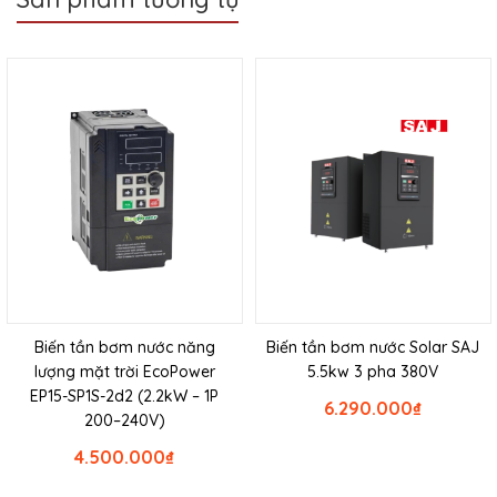
Biến tần bơm nước năng
Biến tần bơm nước Solar SAJ
lượng mặt trời EcoPower
5.5kw 3 pha 380V
EP15-SP1S-2d2 (2.2kW – 1P
6.290.000
₫
200–240V)
4.500.000
₫