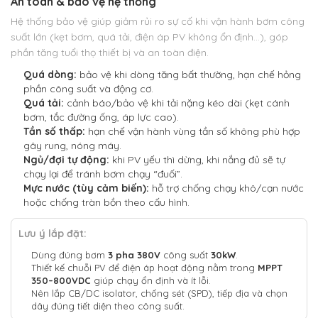
An toàn & bảo vệ hệ thống
Hệ thống bảo vệ giúp giảm rủi ro sự cố khi vận hành bơm công
suất lớn (kẹt bơm, quá tải, điện áp PV không ổn định…), góp
phần tăng tuổi thọ thiết bị và an toàn điện.
Quá dòng:
bảo vệ khi dòng tăng bất thường, hạn chế hỏng
phần công suất và động cơ.
Quá tải:
cảnh báo/bảo vệ khi tải nặng kéo dài (kẹt cánh
bơm, tắc đường ống, áp lực cao).
Tần số thấp:
hạn chế vận hành vùng tần số không phù hợp
gây rung, nóng máy.
Ngủ/đợi tự động:
khi PV yếu thì dừng, khi nắng đủ sẽ tự
chạy lại để tránh bơm chạy “đuối”.
Mực nước (tùy cảm biến):
hỗ trợ chống chạy khô/cạn nước
hoặc chống tràn bồn theo cấu hình.
Lưu ý lắp đặt:
Dùng đúng bơm
3 pha 380V
công suất
30kW
.
Thiết kế chuỗi PV để điện áp hoạt động nằm trong
MPPT
350–800VDC
giúp chạy ổn định và ít lỗi.
Nên lắp CB/DC isolator, chống sét (SPD), tiếp địa và chọn
dây đúng tiết diện theo công suất.