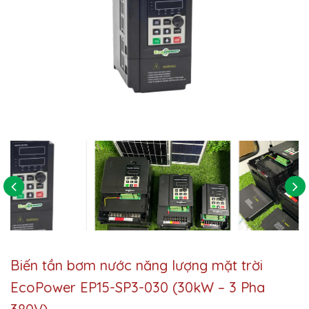
Biến tần bơm nước năng lượng mặt trời
EcoPower EP15-SP3-030 (30kW – 3 Pha