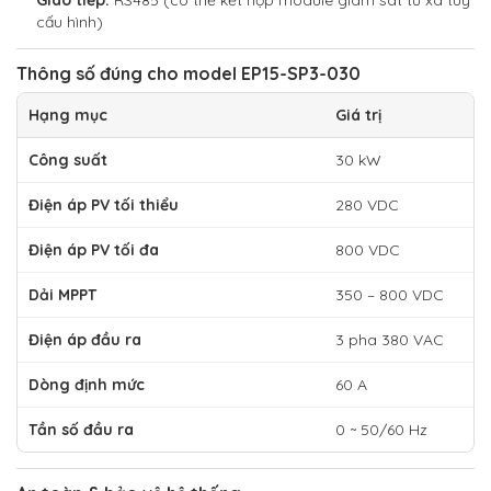
Giao tiếp:
RS485 (có thể kết hợp module giám sát từ xa tùy
cấu hình)
Thông số đúng cho model EP15-SP3-030
Hạng mục
Giá trị
Công suất
30 kW
Điện áp PV tối thiểu
280 VDC
Điện áp PV tối đa
800 VDC
Dải MPPT
350 – 800 VDC
Điện áp đầu ra
3 pha 380 VAC
Dòng định mức
60 A
Tần số đầu ra
0 ~ 50/60 Hz