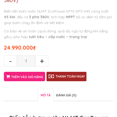
380V)
Biến tần bơm nước NLMT EcoPower EP15-SP3-045 công suất
45 kW
, đầu ra
3 pha 380V
, tích hợp
MPPT
tối ưu điện từ tấm pin
giúp bơm chạy ổn định và tiết kiệm.
Có bảo vệ an toàn (quá dòng, quá tải, ngủ tự động khi nắng
yếu), phù hợp
tưới tiêu – cấp nước – trang trại
.
24.990.000
₫
-
+
THANH TOÁN NGAY
THÊM VÀO GIỎ HÀNG
MÔ TẢ
ĐÁNH GIÁ (0)