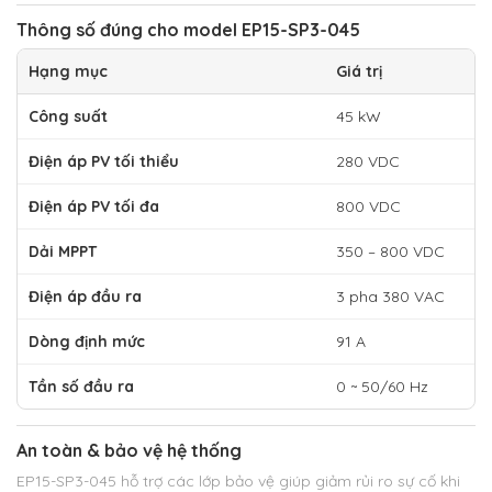
Thông số đúng cho model EP15-SP3-045
Hạng mục
Giá trị
Công suất
45 kW
Điện áp PV tối thiểu
280 VDC
Điện áp PV tối đa
800 VDC
Dải MPPT
350 – 800 VDC
Điện áp đầu ra
3 pha 380 VAC
Dòng định mức
91 A
Tần số đầu ra
0 ~ 50/60 Hz
An toàn & bảo vệ hệ thống
EP15-SP3-045 hỗ trợ các lớp bảo vệ giúp giảm rủi ro sự cố khi