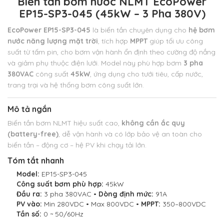
Biến tần bơm nước NLMT EcoPower
EP15-SP3-045 (45kW – 3 Pha 380V)
EcoPower EP15-SP3-045
là biến tần chuyên dụng cho
hệ bơm
nước năng lượng mặt trời
, tích hợp
MPPT
giúp tối ưu công
suất từ tấm pin,
cho bơm vận hành ổn định theo cường độ nắng
và giảm phụ thuộc điện lưới. Model này phù hợp bơm
3 pha
380VAC
công suất
45kW
,
ứng dụng cho tưới tiêu, cấp nước,
trang trại và hệ thống bơm công suất lớn.
Mô tả ngắn
Biến tần bơm NLMT hiệu suất cao,
không cần ắc quy
(battery-free)
, dễ vận hành và có lớp bảo vệ an toàn cho
biến tần – động cơ – hệ PV khi chạy tải lớn.
Tóm tắt nhanh
Model:
EP15-SP3-045
Công suất bơm phù hợp:
45kW
Đầu ra:
3 pha 380VAC •
Dòng định mức:
91A
PV vào:
Min 280VDC • Max 800VDC •
MPPT:
350–800VDC
Tần số:
0 ~ 50/60Hz