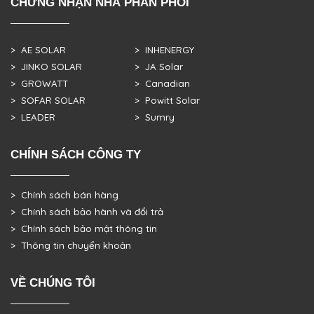
CHỨNG NHẬN NHÀ PHÂN PHỐI
> AE SOLAR
> INHENERGY
> JINKO SOLAR
> JA Solar
> GROWATT
> Canadian
> SOFAR SOLAR
> Powitt Solar
> LEADER
> Sumry
CHÍNH SÁCH CÔNG TY
> Chính sách bán hàng
> Chính sách bảo hành và đổi trả
> Chính sách bảo mật thông tin
> Thông tin chuyển khoản
VỀ CHÚNG TÔI