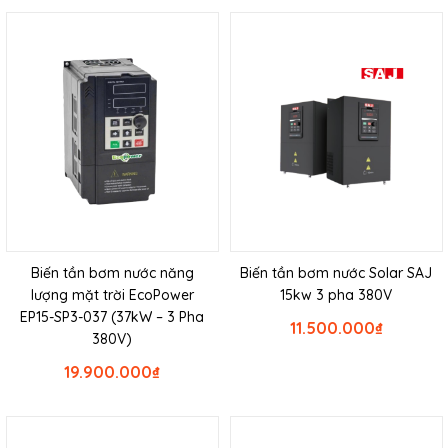
Biến tần bơm nước năng
Biến tần bơm nước Solar SAJ
lượng mặt trời EcoPower
15kw 3 pha 380V
EP15-SP3-037 (37kW – 3 Pha
11.500.000
₫
380V)
19.900.000
₫