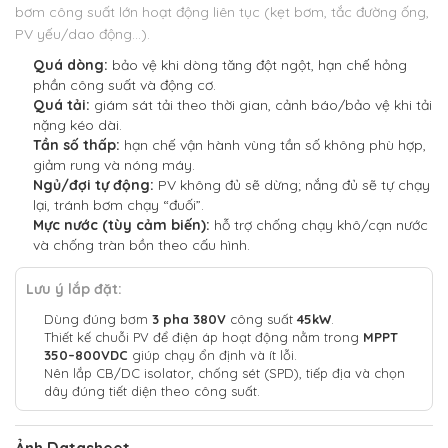
bơm công suất lớn hoạt động liên tục (kẹt bơm, tắc đường ống,
PV yếu/dao động…).
Quá dòng:
bảo vệ khi dòng tăng đột ngột, hạn chế hỏng
phần công suất và động cơ.
Quá tải:
giám sát tải theo thời gian, cảnh báo/bảo vệ khi tải
nặng kéo dài.
Tần số thấp:
hạn chế vận hành vùng tần số không phù hợp,
giảm rung và nóng máy.
Ngủ/đợi tự động:
PV không đủ sẽ dừng; nắng đủ sẽ tự chạy
lại, tránh bơm chạy “đuối”.
Mực nước (tùy cảm biến):
hỗ trợ chống chạy khô/cạn nước
và chống tràn bồn theo cấu hình.
Lưu ý lắp đặt:
Dùng đúng bơm
3 pha 380V
công suất
45kW
.
Thiết kế chuỗi PV để điện áp hoạt động nằm trong
MPPT
350–800VDC
giúp chạy ổn định và ít lỗi.
Nên lắp CB/DC isolator, chống sét (SPD), tiếp địa và chọn
dây đúng tiết diện theo công suất.