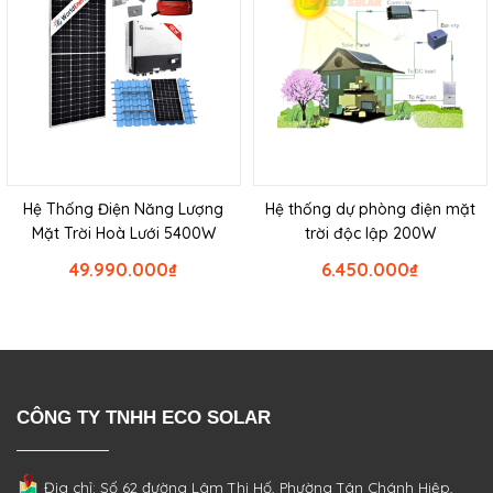
Hệ Thống Điện Năng Lượng
Hệ thống dự phòng điện mặt
Mặt Trời Hoà Lưới 5400W
trời độc lập 200W
49.990.000
₫
6.450.000
₫
CÔNG TY TNHH ECO SOLAR
Địa chỉ: Số 62 đường Lâm Thị Hố, Phường
Tân Chánh Hiệp,