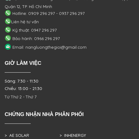
Quận 12, TP. Hồ Chí Minh
Hotline: 0909 296 297 - 0937 296 297
Liên hệ tư vấn
Kỹ thuật: 0947 296 297
Bảo hành: 0966 296 297
Email: nangluongthegioi@gmail.com
GIỜ LÀM VIỆC
Sáng: 7:30 - 11:30
Chiều: 13:00 - 21:30
Từ Thứ 2 - Thứ 7
CHỨNG NHẬN NHÀ PHÂN PHỐI
> AE SOLAR
> INHENERGY