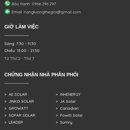
Bảo hành: 0966 296 297
Email: nangluongthegioi@gmail.com
GIỜ LÀM VIỆC
Sáng: 7:30 - 11:30
Chiều: 13:00 - 21:30
Từ Thứ 2 - Thứ 7
CHỨNG NHẬN NHÀ PHÂN PHỐI
> AE SOLAR
> INHENERGY
> JINKO SOLAR
> JA Solar
> GROWATT
> Canadian
> SOFAR SOLAR
> Powitt Solar
> LEADER
> Sumry