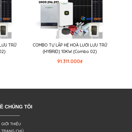
 LƯU TRỮ
COMBO TỰ LẮP HỆ HOÀ LƯỚI LƯU TRỮ
02)
(HYBRID) 10KW (Combo 02)
91.311.000
₫
Ề CHÚNG TÔI
 GIỚI THIỆU
 TRANG CHỦ