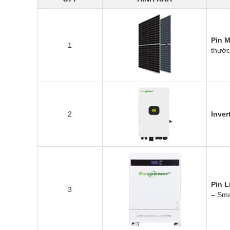
Pin M
1
thướ
2
Inve
Pin 
3
– Sma