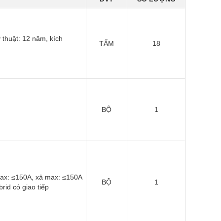
 thuật: 12 năm, kích
TẤM
18
BỘ
1
ax: ≤150A, xả max: ≤150A
BỘ
1
rid có giao tiếp