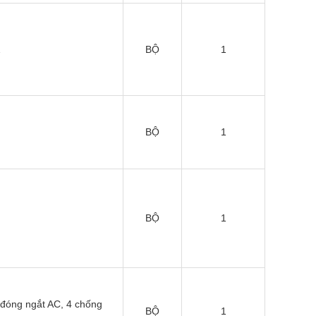
…
BỘ
1
BỘ
1
BỘ
1
 đóng ngắt AC, 4 chống
BỘ
1