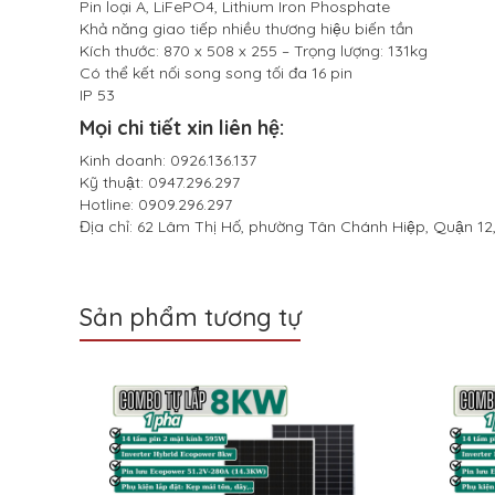
Pin loại A, LiFePO4, Lithium Iron Phosphate
Khả năng giao tiếp nhiều thương hiệu biến tần
Kích thước: 870 x 508 x 255 – Trọng lượng: 131kg
Có thể kết nối song song tối đa 16 pin
IP 53
Mọi chi tiết xin liên hệ:
Kinh doanh: 0926.136.137
Kỹ thuật: 0947.296.297
Hotline: 0909.296.297
Địa chỉ: 62 Lâm Thị Hố, phường Tân Chánh Hiệp, Quận 12,
Sản phẩm tương tự