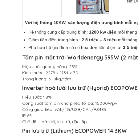
sét D
Với hệ thống 10KW, sản lượng điện trung bình mỗi ng
Hệ thống cung cấp trung bình:
1200 kw điện
mỗi tháng
Giảm tiền điện trung bình :
2.5 triệu – 3 triệu
mỗi tháng
Phù hợp hộ gia đình có số hoá đơn tiền điện từ:
3-5 triê
Tấm pin mặt trời Worldenergy 595W (2 mặt 
Hiệu suất quang năng: 23%
Kích thước: 2278 x 1134 x 30
Trọng lượng: 31.8kg/tấm
Inverter hoà lưới lưu trữ (Hybrid) ECOPO
Hiệu suất: 98%
Công suất tấm pin cho phép tối đa: 15000Wpv
Cổng giao tiếp: Wifi/4G/USB/CAN/RS485
IP 65
Chế độ: Hoà lưới, lưu trữ, độc lập
Pin lưu trữ (Lithium) ECOPOWER 14.3KW