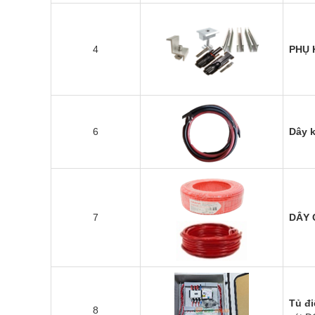
4
PHỤ 
6
Dây k
7
DÂY C
Tủ đ
8