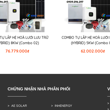
̣ LẮP HỆ HOÀ LƯỚI LƯU TRỮ
COMBO TỰ LẮP HỆ HOÀ LƯỚI
YBRID) 8KW (Combo 02)
(HYBRID) 5KW (Combo 
76.779.000
₫
62.002.000
₫
CHỨNG NHẬN NHÀ PHÂN PHỐI
V
>
> AE SOLAR
> INHENERGY
>