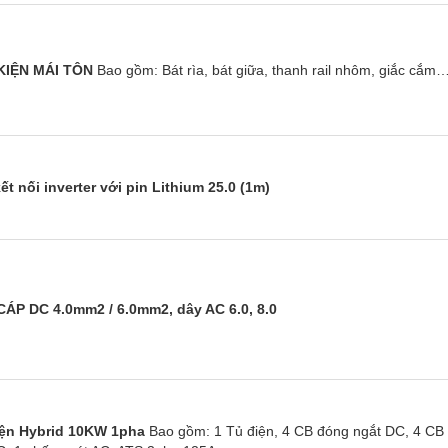
KIỆN MÁI TÔN
Bao gồm: Bát rìa, bát giữa, thanh rail nhôm, giắc cắm
ết nối inverter với pin Lithium 25.0 (1m)
ÁP DC 4.0mm2 / 6.0mm2, dây AC 6.0, 8.0
iện Hybrid 10KW 1pha
Bao gồm: 1 Tủ điện, 4 CB đóng ngắt DC, 4 CB