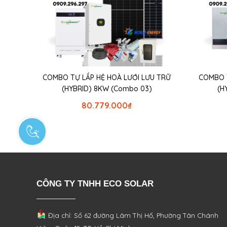
COMBO TỰ LẮP HỆ HOÀ LƯỚI LƯU TRỮ
COMBO TƯ
(HYBRID) 8KW (Combo 03)
(H
80.779.000
₫
CÔNG TY TNHH ECO SOLAR
Địa chỉ: Số 62 đường Lâm Thị Hố, Phường
Tân Chánh