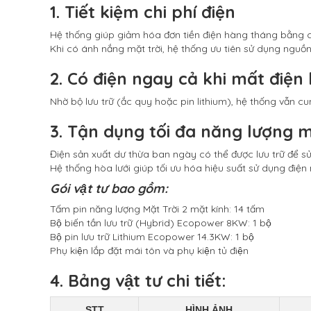
1. Tiết kiệm chi phí điện
Hệ thống giúp giảm hóa đơn tiền điện hàng tháng bằng các
Khi có ánh nắng mặt trời, hệ thống ưu tiên sử dụng nguồn đi
2. Có điện ngay cả khi mất điện 
Nhờ bộ lưu trữ (ắc quy hoặc pin lithium), hệ thống vẫn c
3. Tận dụng tối đa năng lượng m
Điện sản xuất dư thừa ban ngày có thể được lưu trữ để s
Hệ thống hòa lưới giúp tối ưu hóa hiệu suất sử dụng điện 
Gói vật tư bao gồm:
Tấm pin năng lượng Mặt Trời 2 mặt kính: 14 tấm
Bộ biến tần lưu trữ (Hybrid) Ecopower 8KW: 1 bộ
Bộ pin lưu trữ Lithium Ecopower 14.3KW: 1 bộ
Phụ kiện lắp đặt mái tôn và phụ kiện tủ điện
4. Bảng vật tư chi tiết:
STT
HÌNH ẢNH