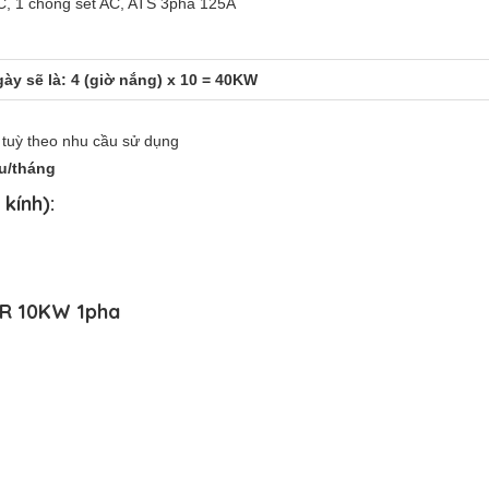
C, 1 chống sét AC, ATS 3pha 125A
ày sẽ là: 4 (giờ nắng) x 10 = 40KW
 tuỳ theo nhu cầu sử dụng
̣u/tháng
kính):
WER 10KW 1pha