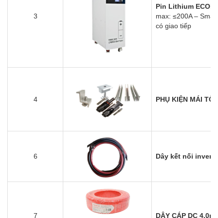
Pin Lithium ECO
3
max: ≤200A
– Smart 
có giao tiếp
4
PHỤ KIỆN MÁI TÔ
6
Dây kết nối invert
7
DÂY CÁP DC 4.0mm