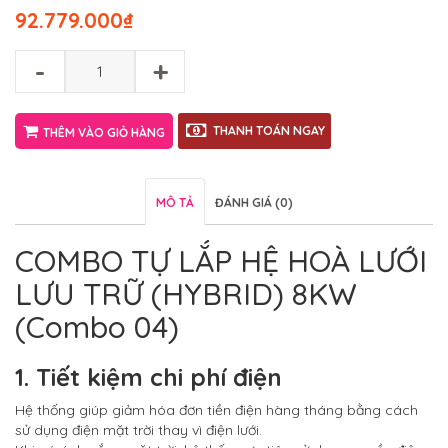
92.779.000
₫
-
+
THANH TOÁN NGAY
THÊM VÀO GIỎ HÀNG
MÔ TẢ
ĐÁNH GIÁ (0)
COMBO TỰ LẮP HỆ HOÀ LƯỚI
LƯU TRỮ (HYBRID) 8KW
(Combo 04)
1. Tiết kiệm chi phí điện
Hệ thống giúp giảm hóa đơn tiền điện hàng tháng bằng cách
sử dụng điện mặt trời thay vì điện lưới.