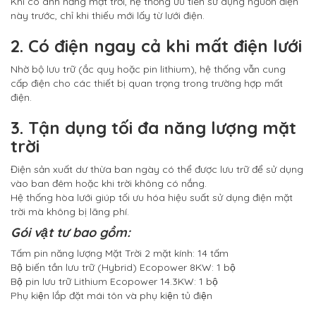
Khi có ánh nắng mặt trời, hệ thống ưu tiên sử dụng nguồn điện
này trước, chỉ khi thiếu mới lấy từ lưới điện.
2. Có điện ngay cả khi mất điện lưới
Nhờ bộ lưu trữ (ắc quy hoặc pin lithium), hệ thống vẫn cung
cấp điện cho các thiết bị quan trọng trong trường hợp mất
điện.
3. Tận dụng tối đa năng lượng mặt
trời
Điện sản xuất dư thừa ban ngày có thể được lưu trữ để sử dụng
vào ban đêm hoặc khi trời không có nắng.
Hệ thống hòa lưới giúp tối ưu hóa hiệu suất sử dụng điện mặt
trời mà không bị lãng phí.
Gói vật tư bao gồm:
Tấm pin năng lượng Mặt Trời 2 mặt kính: 14 tấm
Bộ biến tần lưu trữ (Hybrid) Ecopower 8KW: 1 bộ
Bộ pin lưu trữ Lithium Ecopower 14.3KW: 1 bộ
Phụ kiện lắp đặt mái tôn và phụ kiện tủ điện