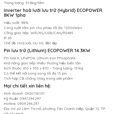
Trọng lượng: 31.8kg/tấm
Inverter hoà lưới lưu trữ (Hybrid) ECOPOWER
8KW 1pha
Hiệu suất: 98%
Công suất tấm pin cho phép tối đa: 12000Wpv
Cổng giao tiếp: Wifi/4G/USB/CAN/RS485
IP 65
Chế độ: Hoà lưới, lưu trữ, độc lập
Pin lưu trữ (Lithium) ECOPOWER 14.3KW
Pin loại A, LiFePO4, Lithium Iron Phosphate
Khả năng giao tiếp nhiều thương hiệu biến tần
Kích thước: 610 x 355 x 870 – Trọng lượng: 151kg
Có thể kết nối song song tối đa 15 pin
Tích hợp CB chống cháy trong sản phẩm
Mọi chi tiết xin liên hệ:
Kinh doanh: 0926.136.137
Kỹ thuật: 0947.296.297
Hotline: 0909.296.297
Địa chỉ: 62 Lâm Thị Hố, phường Tân Chánh Hiệp, Quận 12, TP.
Hồ Chí Minh