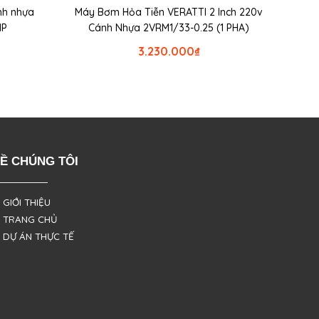
nh nhựa
Máy Bơm Hỏa Tiễn VERATTI 2 Inch 220v
HP
Cánh Nhựa 2VRM1/33-0.25 (1 PHA)
3.230.000
₫
Ề CHÚNG TÔI
 GIỚI THIỆU
 TRANG CHỦ
 DỰ ÁN THỰC TẾ