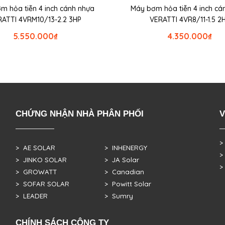
m hỏa tiễn 4 inch cánh nhựa
Máy bơm hỏa tiễn 4 inch cá
RATTI 4VRM10/13-2.2 3HP
VERATTI 4VR8/11-1.5 2
5.550.000
₫
4.350.000
₫
CHỨNG NHẬN NHÀ PHÂN PHỐI
V
>
> AE SOLAR
> INHENERGY
>
> JINKO SOLAR
> JA Solar
>
> GROWATT
> Canadian
> SOFAR SOLAR
> Powitt Solar
> LEADER
> Sumry
CHÍNH SÁCH CÔNG TY