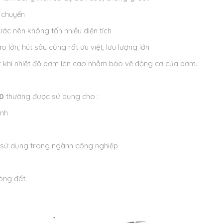
i chuyển
ước nên không tốn nhiều diện tích
lớn, hút sâu cũng rất ưu việt, lưu lượng lớn
ắt khi nhiệt độ bơm lên cao nhằm bảo vệ động cơ của bơm.
10
thường được sử dụng cho :
ình
h sử dụng trong ngành công nghiệp
òng đất.