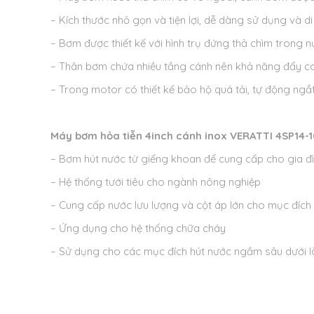
– Kích thước nhỏ gọn và tiện lợi, dễ dàng sử dụng và d
– Bơm được thiết kế với hình trụ đứng thả chìm trong n
– Thân bơm chứa nhiều tầng cánh nên khả năng đẩy cao 
– Trong motor có thiết kế bảo hộ quá tải, tự động ng
Máy bơm hỏa tiễn 4inch cánh inox VERATTI 4SP14-
– Bơm hút nước từ giếng khoan để cung cấp cho gia đ
– Hệ thống tưới tiêu cho ngành nông nghiệp
– Cung cấp nước lưu lượng và cột áp lớn cho mục đíc
– Ứng dụng cho hệ thống chữa cháy
– Sử dụng cho các mục đích hút nước ngầm sâu dưới l