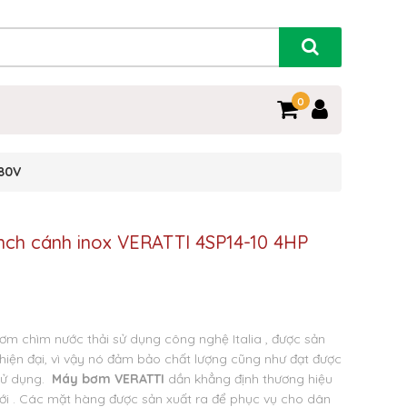
0
380V
nch cánh inox VERATTI 4SP14-10 4HP
ơm chìm nước thải sử dụng công nghệ Italia , được sản
 hiện đại, vì vậy nó đảm bảo chất lượng cũng như đạt được
 sử dụng.
Máy bơm VERATTI
dần khẳng định thương hiệu
giới . Các mặt hàng được sản xuất ra để phục vụ cho dân