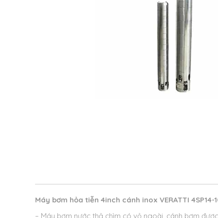
Máy bơm hỏa tiễn 4inch cánh inox VERATTI 4SP14-
– Máy bơm nước thả chìm có vỏ ngoài, cánh bơm được 