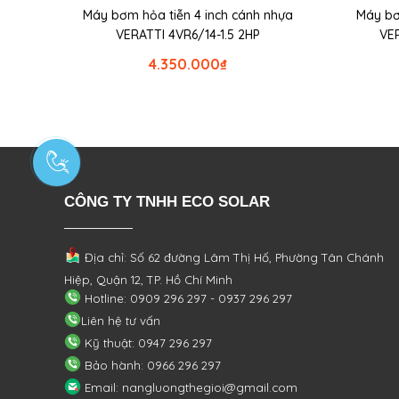
Máy bơm hỏa tiễn 4 inch cánh nhựa
Máy bơ
VERATTI 4VR6/14-1.5 2HP
VE
4.350.000
₫
CÔNG TY TNHH ECO SOLAR
Địa chỉ: Số 62 đường Lâm Thị Hố, Phường
Tân Chánh
Hiệp, Quận 12, TP. Hồ Chí Minh
Hotline: 0909 296 297 - 0937 296 297
Liên hệ tư vấn
Kỹ thuật: 0947 296 297
Bảo hành: 0966 296 297
Email: nangluongthegioi@gmail.com