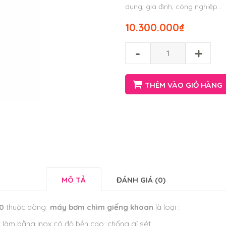
dụng, gia đình, công nghiệp…
10.300.000
₫
-
+
THÊM VÀO GIỎ HÀNG
MÔ TẢ
ĐÁNH GIÁ (0)
10
thuộc dòng
máy bơm chìm giếng khoan
là loại :
làm bằng inox có độ bền cao, chống gỉ sét