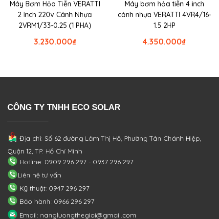
Máy Bơm Hỏa Tiễn VERATTI
Máy bơm hỏa tiễn 4 inch
2 Inch 220v Cánh Nhựa
cánh nhựa VERATTI 4VR4/16-
2VRM1/33-0.25 (1 PHA)
1.5 2HP
3.230.000
₫
4.350.000
₫
CÔNG TY TNHH ECO SOLAR
Địa chỉ: Số 62 đường Lâm Thị Hố, Phường
Tân Chánh Hiệp,
Quận 12, TP. Hồ Chí Minh
Hotline: 0909 296 297 - 0937 296 297
Liên hệ tư vấn
Kỹ thuật: 0947 296 297
Bảo hành: 0966 296 297
Email: nangluongthegioi@gmail.com