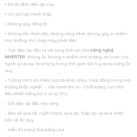
+ Độ ổn định điện áp cao.
+ Chi phí vận hành thấp.
+ Không gây tiếng ồn.
+ Không tốn nhiên liệu, không cồng kềnh, không gây ô nhiễm
môi trường như chạy máy phát điện.
– Tạo điện áp đầu ra với sóng hình sin nhờ
công nghệ
INVERTER
không ồn, không ô nhiễm môi trường, an toàn cho
người sử dụng, dự phòng trong thời gian dài tùy dung lượng ắc
quy.
– Tương thích với nhiều loại tải khác nhau, hoạt động trong môi
trường khắc nghiệt. – Vận hành êm ái – Chất lượng cao nhờ
điều khiển bằng bộ vi xử lý CPU
– Dải điện áp đầu vào rộng
– Bảo về quá tải, ngắn mạch, quá áp, thấp áp và quá nhiệt,
bảo vệ ắc quy
– Hiển thị trạng thái bằng Led