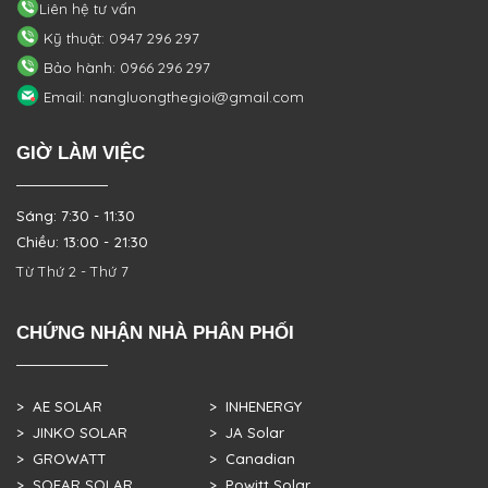
Liên hệ tư vấn
Kỹ thuật: 0947 296 297
Bảo hành: 0966 296 297
Email: nangluongthegioi@gmail.com
GIỜ LÀM VIỆC
Sáng: 7:30 - 11:30
Chiều: 13:00 - 21:30
Từ Thứ 2 - Thứ 7
CHỨNG NHẬN NHÀ PHÂN PHỐI
> AE SOLAR
> INHENERGY
> JINKO SOLAR
> JA Solar
> GROWATT
> Canadian
> SOFAR SOLAR
> Powitt Solar