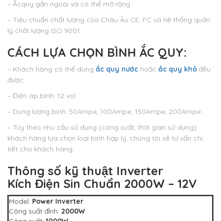
– Ắcquy gắn ngoài và có thể mở rộng.
– Tiêu chuẩn chất lượng của Châu Âu CE, FC và hệ thống quản
lý chất lượng ISO 9001.
CÁCH LỰA CHỌN BÌNH ẮC QUY:
– Khách hàng có thể dùng
ắc quy nước
hoặc
ắc quy khô
đều
được:
– Điện áp bình: 12 vol
– Dung lượng bình: 50Ampe, 100Ampe, 150Ampe, 200Ampe…
– Tùy theo nhu cầu sử dụng (công suất, thời gian sử dụng)
khách hàng lựa chọn loại bình hợp lý, chúng tôi sẽ tư vấn chi
tiết cho khách hàng.
Thông số kỹ thuật
Inverter
Kích Điện Sin Chuẩn 2000W – 12V
Model:
Power Inverter
Công suất đỉnh:
2000W