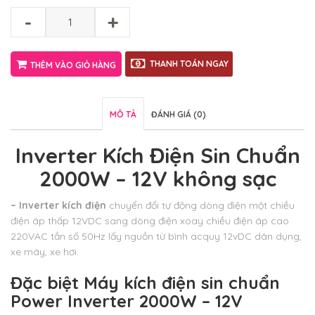
-
+
THANH TOÁN NGAY
THÊM VÀO GIỎ HÀNG
MÔ TẢ
ĐÁNH GIÁ (0)
Inverter Kích Điện Sin Chuẩn
2000W – 12V không sạc
– Inverter kích điện
chuyển đổi tự động dòng điện một chiều
điện áp thấp 12VDC sang dòng điện xoay chiều điện áp cao
220VAC tần số 50Hz lấy nguồn từ bình acquy 12vDC dân dụng,
xe máy, xe hơi.
Đặc biệt
Máy kích điện sin chuẩn
Power Inverter 2000W – 12V