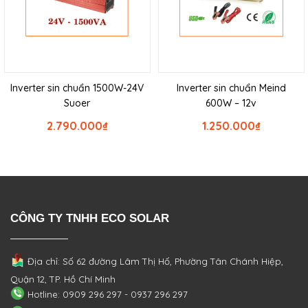
Inverter sin chuẩn 1500W-24V
Inverter sin chuẩn Meind
Suoer
600W – 12v
2.790.000
₫
1.250.000
₫
CÔNG TY TNHH ECO SOLAR
Địa chỉ: Số 62 đường Lâm Thị Hố, Phường
Tân Chánh Hiệp,
Quận 12, TP. Hồ Chí Minh
Hotline: 0909 296 297 - 0937 296 297