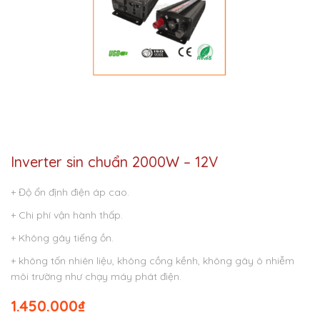
Inverter sin chuẩn 2000W – 12V
+ Độ ổn định điện áp cao.
+ Chi phí vận hành thấp.
+ Không gây tiếng ồn.
+ không tốn nhiên liệu, không cồng kềnh, không gây ô nhiễm
môi trường như chạy máy phát điện.
1.450.000
₫