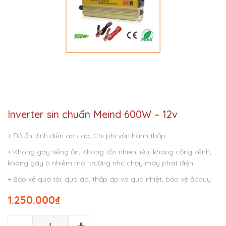
Inverter sin chuẩn Meind 600W – 12v
+ Độ ổn định điện áp cao, Chi phí vận hành thấp.
+ Không gây tiếng ồn, Không tốn nhiên liệu, không cồng kềnh,
không gây ô nhiễm môi trường như chạy máy phát điện.
+ Bảo về quá tải, quá áp, thấp áp và quá nhiệt, bảo vệ ắcquy
1.250.000
₫
-
+