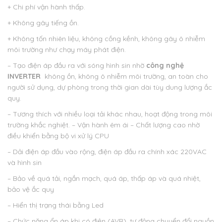
+ Chi phí vận hành thấp.
+ Không gây tiếng ồn.
+ Không tốn nhiên liệu, không cồng kềnh, không gây ô nhiễm
môi trường như chạy máy phát điện.
– Tạo điện áp đầu ra với sóng hình sin nhờ
công nghệ
INVERTER
không ồn, không ô nhiễm môi trường, an toàn cho
người sử dụng, dự phòng trong thời gian dài tùy dung lượng ắc
quy.
– Tương thích với nhiều loại tải khác nhau, hoạt động trong môi
trường khắc nghiệt. – Vận hành êm ái – Chất lượng cao nhờ
điều khiển bằng bộ vi xử lý CPU
– Dải điện áp đầu vào rộng, điện áp đầu ra chính xác 220VAC
và hình sin
– Bảo về quá tải, ngắn mạch, quá áp, thấp áp và quá nhiệt,
bảo vệ ắc quy
– Hiển thị trạng thái bằng Led
– Chức năng ổn áp khi có điện (AVR), tự động chuyển đổi nguồn