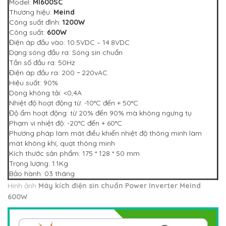
Model:
MI600SC
Thương hiệu:
Meind
Công suất đỉnh:
1200W
Công suất:
600W
Điện áp đầu vào: 10.5VDC – 14.8VDC
Dạng sóng đầu ra: Sóng sin chuẩn
Tần số đầu ra: 50Hz
Điện áp đầu ra: 200 ~ 220vAC
Hiệu suất: 90%
Dòng không tải: <0,4A
Nhiệt độ hoạt động từ: -10°C đến + 50°C
Độ ẩm hoạt động: từ 20% đến 90% mà không ngưng tụ
Phạm vi nhiệt độ: -20°C đến + 60°C
Phương pháp làm mát điều khiển nhiệt độ thông minh làm
mát không khí, quạt thông minh
Kích thước sản phẩm: 175 * 128 * 50 mm
Trọng lượng: 1.1Kg
Bảo hành: 03 tháng
Hình ảnh
Máy kích điện sin chuẩn Power Inverter Meind
600W