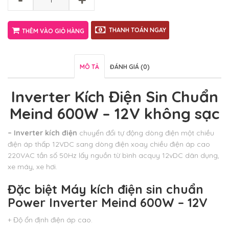
THANH TOÁN NGAY
THÊM VÀO GIỎ HÀNG
MÔ TẢ
ĐÁNH GIÁ (0)
Inverter Kích Điện Sin Chuẩn
Meind 600W – 12V không sạc
– Inverter kích điện
chuyển đổi tự động dòng điện một chiều
điện áp thấp 12VDC sang dòng điện xoay chiều điện áp cao
220VAC tần số 50Hz lấy nguồn từ bình acquy 12vDC dân dụng,
xe máy, xe hơi.
Đặc biệt
Máy kích điện sin chuẩn
Power Inverter Meind 600W – 12V
+ Độ ổn định điện áp cao.