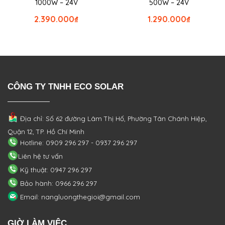
1000W – 24V
500W – 24V
2.390.000
₫
1.290.000
₫
CÔNG TY TNHH ECO SOLAR
Địa chỉ: Số 62 đường Lâm Thị Hố, Phường
Tân Chánh Hiệp,
Quận 12, TP. Hồ Chí Minh
Hotline: 0909 296 297 - 0937 296 297
Liên hệ tư vấn
Kỹ thuật: 0947 296 297
Bảo hành: 0966 296 297
Email: nangluongthegioi@gmail.com
GIỜ LÀM VIỆC