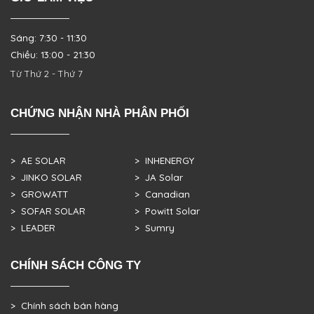
Sáng: 7:30 - 11:30
Chiều: 13:00 - 21:30
Từ Thứ 2 - Thứ 7
CHỨNG NHẬN NHÀ PHÂN PHỐI
> AE SOLAR
> INHENERGY
> JINKO SOLAR
> JA Solar
> GROWATT
> Canadian
> SOFAR SOLAR
> Powitt Solar
> LEADER
> Sumry
CHÍNH SÁCH CÔNG TY
> Chính sách bán hàng