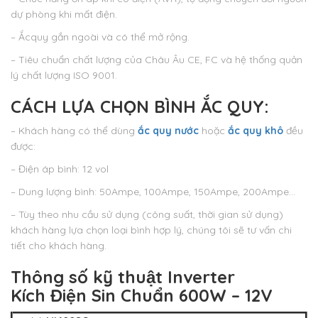
dự phòng khi mất điện.
– Ắcquy gắn ngoài và có thể mở rộng.
– Tiêu chuẩn chất lượng của Châu Âu CE, FC và hệ thống quản
lý chất lượng ISO 9001.
CÁCH LỰA CHỌN BÌNH ẮC QUY:
– Khách hàng có thể dùng
ắc quy nước
hoặc
ắc quy khô
đều
được:
– Điện áp bình: 12 vol
– Dung lượng bình: 50Ampe, 100Ampe, 150Ampe, 200Ampe…
– Tùy theo nhu cầu sử dụng (công suất, thời gian sử dụng)
khách hàng lựa chọn loại bình hợp lý, chúng tôi sẽ tư vấn chi
tiết cho khách hàng.
Thông số kỹ thuật
Inverter
Kích Điện Sin Chuẩn 600W – 12V