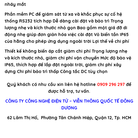
nháy mắt
Phần mềm PC để giám sát từ xa và khắc phục sự cố hệ
thống RS232 tích hợp Dễ dàng cài đặt và bảo trì Trọng
lượng nhẹ và kích thước nhỏ gọn Bao gồm một giá đỡ di
động nhẹ giúp đơn giản hóa việc cài đặt Vỏ biến tần IP65
của hãng cho phép ứng dụng ngoài trời Lợi thế về chi phí
Thiết kế không biến áp cắt giảm chi phí Trọng lượng nhẹ
và kích thước nhỏ, giảm chi phí vận chuyển Mức độ bảo vệ
IP65, thích hợp để lắp đặt ngoài trời, giảm chi phí xây
dựng Chi phí bảo trì thấp Công tắc DC tùy chọn
Quý khách có nhu cầu xin liên hệ hotline
0909 296 297
để
được hỗ trợ, tư vấn.
CÔNG TY CÔNG NGHỆ ĐIỆN TỬ – VIỄN THÔNG QUỐC TẾ ĐÔNG
DƯƠNG
62 Lâm Thị Hố, Phường Tân Chánh Hiệp, Quận 12, Tp. HCM