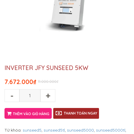
INVERTER JFY SUNSEED 5KW
7.672.000
₫
11.000.000
₫
-
+
THANH TOÁN NGAY
THÊM VÀO GIỎ HÀNG
Từ khóa:
sunseed5
,
sunseed5tl
,
sunseed5000
,
sunseed5000tl
,