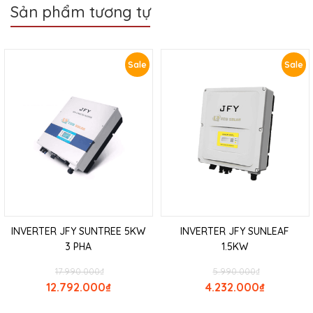
Sản phẩm tương tự
Sale
Sale
INVERTER JFY SUNTREE 5KW
INVERTER JFY SUNLEAF
3 PHA
1.5KW
17.990.000
₫
5.990.000
₫
12.792.000
₫
4.232.000
₫