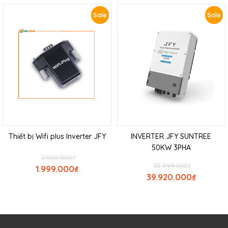
Sale
Sale
Thiết bị Wifi plus Inverter JFY
INVERTER JFY SUNTREE
50KW 3PHA
2.000.000
₫
55.999.000
₫
1.999.000
₫
39.920.000
₫