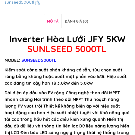
sunseed5000tl jfy
MÔ TẢ
ĐÁNH GIÁ (0)
Inverter Hòa Lưới
JFY 5
KW
SUNLSEED 5000TL
MODEL
:
SUNSEED5000TL
Kiểm soát công suất phản kháng có sẵn, tùy chọn xuất
ròng bằng không hoặc xuất một phần vào lưới.
Hiệu suất
cao đáng tin cậy hơn Từ 3.0kW đến 5.0kW
Dải điện áp đầu vào PV rộng Công nghệ theo dõi MPPT
nhanh chóng Hai trình theo dõi MPPT Thu hoạch năng
lượng PV vượt trội Thiết kế không biến áp với hiệu suất
hoạt động cao hơn Hiệu suất nhiệt tuyệt vời Khả năng quá
tải cao trong hầu hết các điều kiện xung quanh Hiển thị
đầy đủ dữ liệu và thông tin liên lạc Dữ liệu năng lượng hiển
thị LCD Đèn báo LED sáng ngụ ý trạng thái hệ thống trong