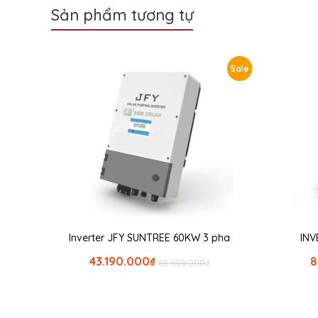
Sản phẩm tương tự
Sale
Inverter JFY SUNTREE 60KW 3 pha
INV
43.190.000
₫
8
65.699.000
₫