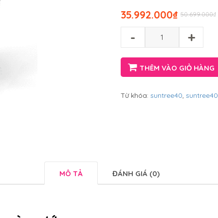
35.992.000
₫
50.699.000
₫
-
+
THÊM VÀO GIỎ HÀNG
Từ khóa:
suntree40
,
suntree40
MÔ TẢ
ĐÁNH GIÁ (0)