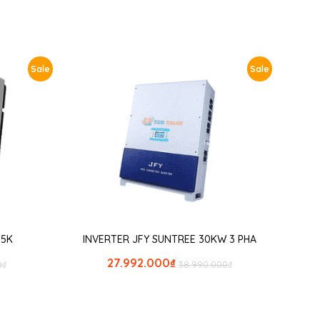
Sale
Sale
 5K
INVERTER JFY SUNTREE 30KW 3 PHA
27.992.000
₫
0
₫
38.990.000
₫