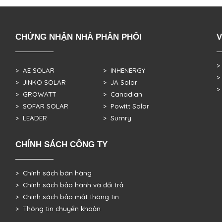
CHỨNG NHẬN NHÀ PHÂN PHỐI
V
>
> AE SOLAR
> INHENERGY
>
> JINKO SOLAR
> JA Solar
>
> GROWATT
> Canadian
> SOFAR SOLAR
> Powitt Solar
> LEADER
> Sumry
CHÍNH SÁCH CÔNG TY
> Chính sách bán hàng
> Chính sách bảo hành và đổi trả
> Chính sách bảo mật thông tin
> Thông tin chuyển khoản