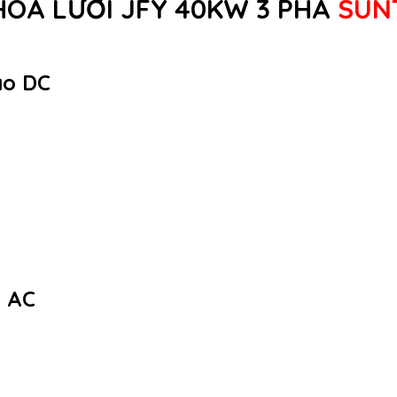
HOÀ LƯỚI JFY 40KW 3 PHA
SUN
ào DC
a AC