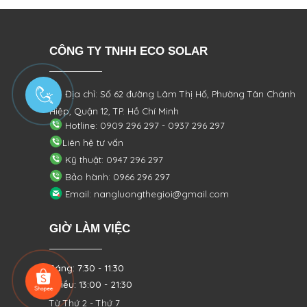
CÔNG TY TNHH ECO SOLAR
Địa chỉ: Số 62 đường Lâm Thị Hố, Phường
Tân Chánh
Hiệp, Quận 12, TP. Hồ Chí Minh
Hotline: 0909 296 297 - 0937 296 297
Liên hệ tư vấn
Kỹ thuật: 0947 296 297
Bảo hành: 0966 296 297
Email: nangluongthegioi@gmail.com
GIỜ LÀM VIỆC
Sáng: 7:30 - 11:30
Chiều: 13:00 - 21:30
Từ Thứ 2 - Thứ 7