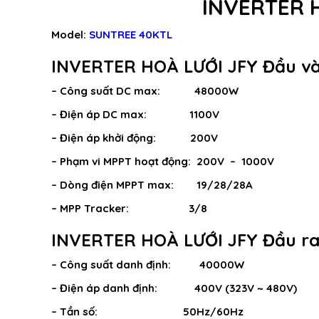
INVERTER 
Model
:
S
U
NTREE 40KTL
INVERTER HOÀ LƯỚI JFY Đầu v
– Công suất DC max: 48000W
– Điện áp DC max: 1100V
– Điện áp khởi động: 200V
– Phạm vi MPPT hoạt động: 200V – 1000V
– Dòng điện MPPT max: 19/28/28A
– MPP Tracker: 3/8
INVERTER HOÀ LƯỚI JFY Đầu r
– Công suất danh định: 40000W
– Điện áp danh định: 400V (323V ~ 480V)
– Tần số: 50Hz/60Hz