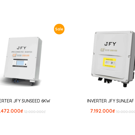
Sale
ERTER JFY SUNSEED 6KW
INVERTER JFY SUNLEAF
.472.000
₫
7.192.000
₫
12.000.000
₫
10.000.00