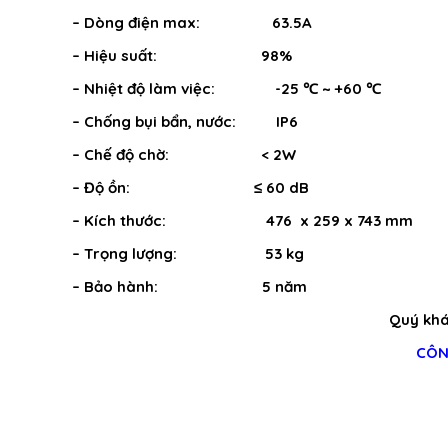
– Dòng điện max: 63.5A
– Hiệu suất: 98%
– Nhiệt độ làm việc: -25 ℃ ~ +60 ℃
– Chống bụi bẩn, nước: IP6
– Chế độ chờ: < 2W
– Độ ồn: ≤ 60 dB
– Kích thước: 476 x 259 x 743 mm
– Trọng lượng: 53 kg
– Bảo hành: 5 năm
Quý khác
CÔN