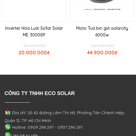
Inverter Hòa Lưới Sofar Solar
Moto Tua bin gió solarcity
ME 3000SP
6000w
30.000.000
₫
60.000.000
₫
20.000.000
₫
44.900.000
₫
CÔNG TY TNHH ECO SOLAR
Địa chỉ: Số 62 đường Lâm Thị Hố, Phường
Tân Chánh Hiệp,
Quận 12, TP. Hồ Chí Minh
Hotline: 0909 296 297 - 0937 296 297
Liên hệ tư vấn