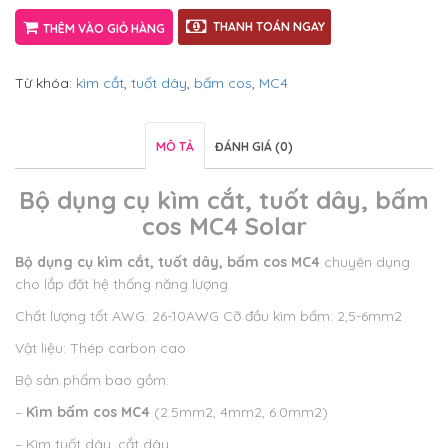
THANH TOÁN NGAY
THÊM VÀO GIỎ HÀNG
Từ khóa:
kìm cắt
,
tuốt dây
,
bấm cos
,
MC4
MÔ TẢ
ĐÁNH GIÁ (0)
Bộ dụng cụ kìm cắt, tuốt dây, bấm
cos MC4 Solar
Bộ dụng cụ kìm cắt, tuốt dây, bấm cos MC4
chuyên dụng
cho lắp đặt hệ thống năng lượng
Chất lượng tốt AWG: 26-10AWG Cỡ đầu kìm bấm: 2,5-6mm2
Vật liệu: Thép carbon cao
Bộ sản phẩm bao gồm:
–
Kìm bấm cos MC4
(2.5mm2, 4mm2, 6.0mm2)
– Kìm tuốt dây, cắt dây