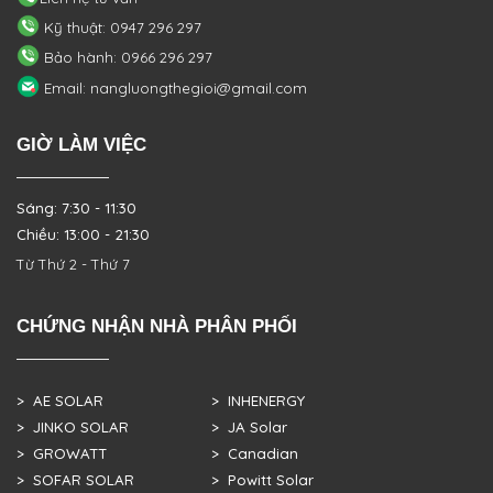
Kỹ thuật: 0947 296 297
Bảo hành: 0966 296 297
Email: nangluongthegioi@gmail.com
GIỜ LÀM VIỆC
Sáng: 7:30 - 11:30
Chiều: 13:00 - 21:30
Từ Thứ 2 - Thứ 7
CHỨNG NHẬN NHÀ PHÂN PHỐI
> AE SOLAR
> INHENERGY
> JINKO SOLAR
> JA Solar
> GROWATT
> Canadian
> SOFAR SOLAR
> Powitt Solar