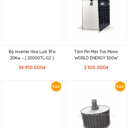
Bộ Inverter Hòa Lưới 3Fa
Tấm Pin Mặt Trời Mono
20Kw – ( 20000TL-G2 )
WORLD ENERGY 300W
34.910.000
₫
2.100.000
₫
Sale
Sale