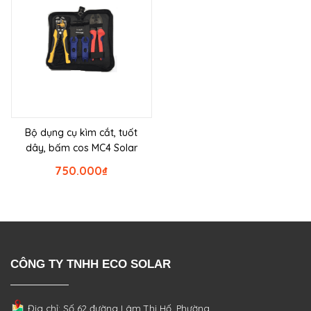
Bộ dụng cụ kìm cắt, tuốt
dây, bấm cos MC4 Solar
750.000
₫
CÔNG TY TNHH ECO SOLAR
Địa chỉ: Số 62 đường Lâm Thị Hố, Phường