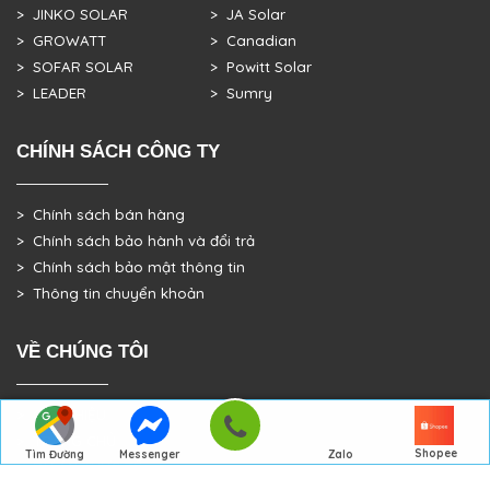
> JINKO SOLAR
> JA Solar
> GROWATT
> Canadian
> SOFAR SOLAR
> Powitt Solar
> LEADER
> Sumry
CHÍNH SÁCH CÔNG TY
> Chính sách bán hàng
> Chính sách bảo hành và đổi trả
> Chính sách bảo mật thông tin
> Thông tin chuyển khoản
VỀ CHÚNG TÔI
> GIỚI THIỆU
> TRANG CHỦ
Shopee
Tìm Đường
Messenger
Zalo
> DỰ ÁN THỰC TẾ
Đến Công Ty
Gọi điện