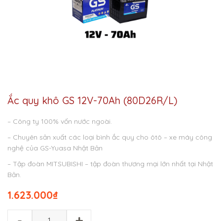
Ắc quy khô GS 12V-70Ah (80D26R/L)
– Công ty 100% vốn nước ngoài.
– Chuyên sản xuất các loại bình ắc quy cho ôtô – xe máy công
nghệ của GS-Yuasa Nhật Bản
– Tập đoàn MITSUBISHI – tập đoàn thương mại lớn nhất tại Nhật
Bản.
1.623.000
₫
-
+