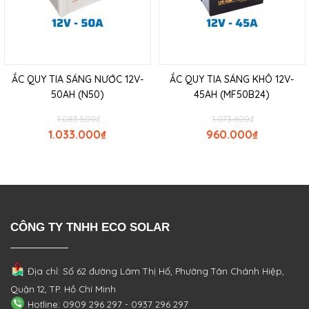
ẮC QUY TIA SÁNG NƯỚC 12V-
ẮC QUY TIA SÁNG KHÔ 12V-
50AH (N50)
45AH (MF50B24)
1.083.500
₫
1.073.600
₫
1.033.000
₫
960.000
₫
CÔNG TY TNHH ECO SOLAR
Địa chỉ: Số 62 đường Lâm Thị Hố, Phường
Tân Chánh Hiệp,
Quận 12, TP. Hồ Chí Minh
Hotline: 0909 296 297 - 0937 296 297