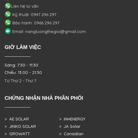
Liên hệ tư vấn
Kỹ thuật: 0947 296 297
Bảo hành: 0966 296 297
Email: nangluongthegioi@gmail.com
GIỜ LÀM VIỆC
Sáng: 7:30 - 11:30
Chiều: 13:00 - 21:30
Từ Thứ 2 - Thứ 7
CHỨNG NHẬN NHÀ PHÂN PHỐI
> AE SOLAR
> INHENERGY
> JINKO SOLAR
> JA Solar
> GROWATT
> Canadian