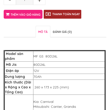
THANH TOÁN NGAY
THÊM VÀO GIỎ HÀNG
MÔ TẢ
ĐÁNH GIÁ (0)
Model sản
MF GS 80D26L
phẩm
Mã Jis
80D26L
Điện áp
12V
Dung lượng
70Ah
Kích thước (Dài
x Rộng x Cao x
260 x 173 x 225 (mm)
Tổng Cao)
Kia: Carnival
Mitsubishi: Canter, Grandis