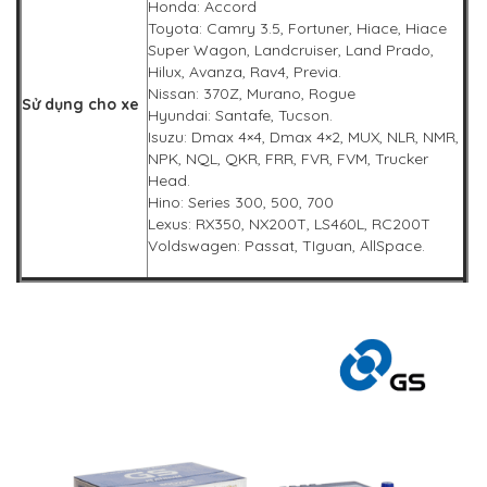
Honda: Accord
Toyota: Camry 3.5, Fortuner, Hiace, Hiace
Super Wagon, Landcruiser, Land Prado,
Hilux, Avanza, Rav4, Previa.
Nissan: 370Z, Murano, Rogue
Sử dụng cho xe
Hyundai: Santafe, Tucson.
Isuzu: Dmax 4×4, Dmax 4×2, MUX, NLR, NMR,
NPK, NQL, QKR, FRR, FVR, FVM, Trucker
Head.
Hino: Series 300, 500, 700
Lexus: RX350, NX200T, LS460L, RC200T
Voldswagen: Passat, TIguan, AllSpace.