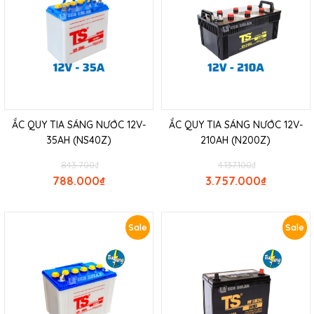
ẮC QUY TIA SÁNG NƯỚC 12V-
ẮC QUY TIA SÁNG NƯỚC 12V-
35AH (NS40Z)
210AH (N200Z)
843.700
₫
4.137.100
₫
788.000
₫
3.757.000
₫
Sale
Sale