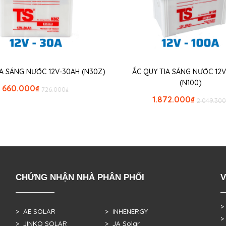
IA SÁNG NƯỚC 12V-30AH (N30Z)
ẮC QUY TIA SÁNG NƯỚC 12V
(N100)
660.000
₫
726.000
₫
1.872.000
₫
2.049.300
CHỨNG NHẬN NHÀ PHÂN PHỐI
V
>
> AE SOLAR
> INHENERGY
>
> JINKO SOLAR
> JA Solar