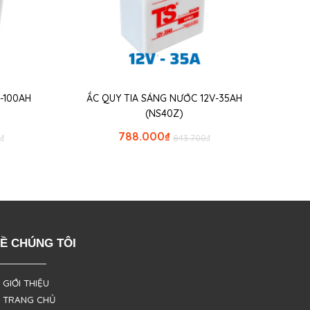
-100AH
ẮC QUY TIA SÁNG NƯỚC 12V-35AH
(NS40Z)
788.000
₫
₫
843.700
₫
Ề CHÚNG TÔI
 GIỚI THIỆU
 TRANG CHỦ