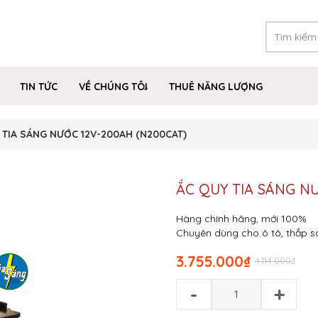
TIN TỨC
VỀ CHÚNG TÔI
THUÊ NĂNG LƯỢNG
 TIA SÁNG NƯỚC 12V-200AH (N200CAT)
ẮC QUY TIA SÁNG N
Hàng chính hãng, mới 100%
Chuyên dùng cho ô tô, thắp sán
3.755.000
₫
4.114.000
₫
-
+