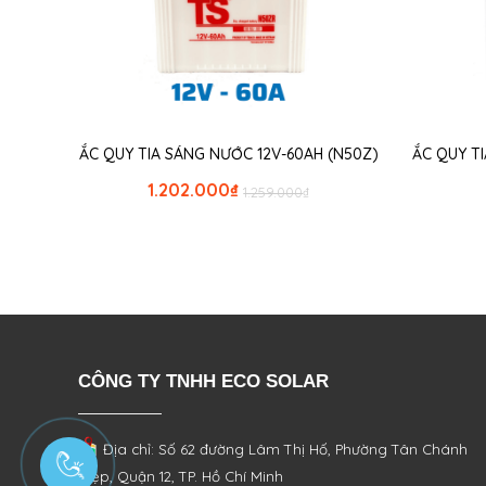
ẮC QUY TIA SÁNG NƯỚC 12V-60AH (N50Z)
ẮC QUY T
1.202.000
₫
1.259.000
₫
CÔNG TY TNHH ECO SOLAR
Địa chỉ: Số 62 đường Lâm Thị Hố, Phường
Tân Chánh
Hiệp, Quận 12, TP. Hồ Chí Minh