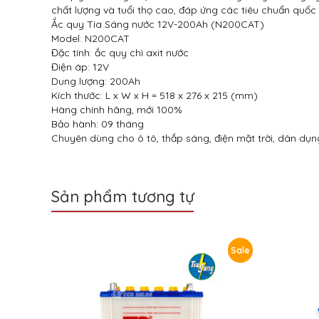
chất lượng và tuổi thọ cao, đáp ứng các tiêu chuẩn quốc 
Ắc quy Tia Sáng nước 12V-200Ah (N200CAT)
Model: N200CAT
Đặc tính: ắc quy chì axit nước
Điện áp: 12V
Dung lượng: 200Ah
Kích thước: L x W x H = 518 x 276 x 215 (mm)
Hàng chính hãng, mới 100%
Bảo hành: 09 tháng
Chuyên dùng cho ô tô, thắp sáng, điện mặt trời, dân dụng
Sản phẩm tương tự
Sale