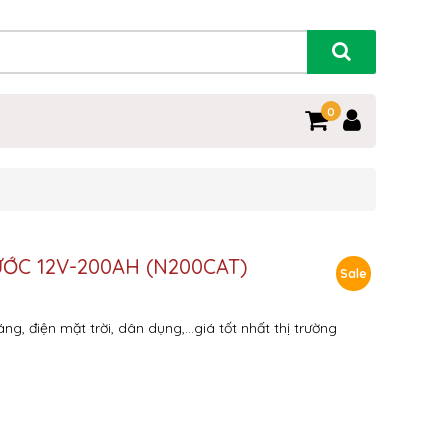
0
ƯỚC 12V-200AH (N200CAT)
Sale
g, điện mặt trời, dân dụng,…giá tốt nhất thị trường