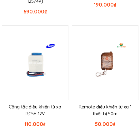
125/4P)
190.000
₫
690.000
₫
Công tắc điều khiển từ xa
Remote điều khiển từ xa 1
RC5H 12V
thiết bị 50m
110.000
₫
50.000
₫