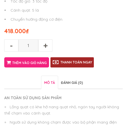
•
Tốc độ gió: 3 tốc độ
•
Cánh quạt: 5 lá
•
Chuyển hướng động cơ điện.
418.000
₫
-
+
THANH TOÁN NGAY
THÊM VÀO GIỎ HÀNG
MÔ TẢ
ĐÁNH GIÁ (0)
AN TOÀN SỬ DỤNG SẢN PHẨM
+ Lồng quạt có khe hở nang quạt nhỏ, ngón tay người không
thể chạm vào cánh quạt.
+ Người sử dụng không chạm được vào bộ phận mang điện