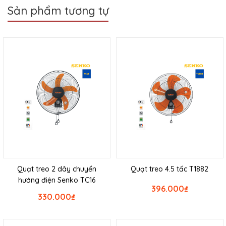
Sản phẩm tương tự
Quạt treo 2 dây chuyển
Quạt treo 4.5 tấc T1882
hướng điện Senko TC16
396.000
₫
330.000
₫