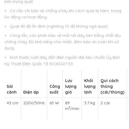
bên trong quạt
+ Có cầu chì bảo vệ chống cháy khi cách quạt bị hãm, trong
lúc động cơ hoạt động.
+ Quạt đủ độ ổn định (nghiêng 10 độ không ngã quạt)
+ Công tắc, các phần bảo vệ mối nối dây làm bằng chất liệu
chống cháy. Đủ khả năng chịu nhiệt, đảm bảo an toàn khi sử
dụng.
+ Kích thước ruột dây dẫn điện nguồn đạt tiêu chuẩn Ủy Ban
Kỹ Thuật Điện Quốc Tế IEC60227-53
Lưu
Khối
Qui cách
Sải
Công
lượng
lượng
thùng
cánh
Điện áp
suất
gió
tịnh
(cái/thùng)
43 cm
220V/50Hz
65 W
89
3.7 kg
2 cái
3
m
/min