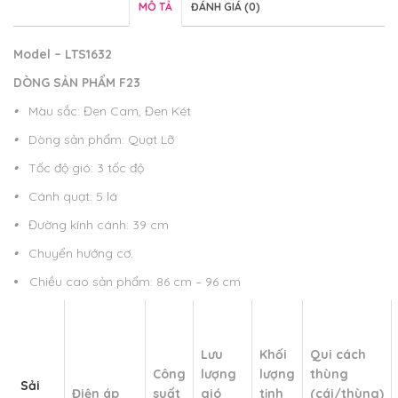
MÔ TẢ
ĐÁNH GIÁ (0)
Model – LTS1632
DÒNG SẢN PHẨM F23
•
Màu sắc: Đen Cam, Đen Két
•
Dòng sản phẩm: Quạt Lỡ
•
Tốc độ gió: 3 tốc độ
•
Cánh quạt: 5 lá
•
Đường kính cánh: 39 cm
•
Chuyển hướng cơ.
•
Chiều cao sản phẩm: 86 cm – 96 cm
Lưu
Khối
Qui cách
Công
lượng
lượng
thùng
Sải
Điện áp
suất
gió
tịnh
(cái/thùng)