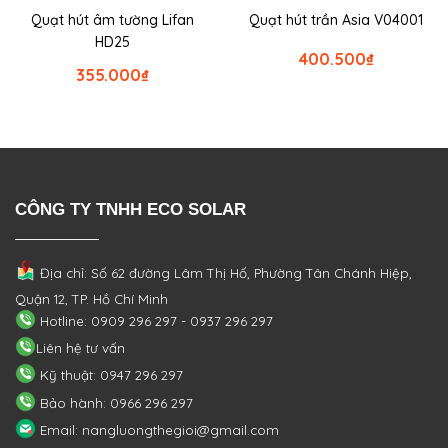
Quạt hút âm tường Lifan
Quạt hút trần Asia V04001
HD25
400.500
₫
355.000
₫
CÔNG TY TNHH ECO SOLAR
Địa chỉ: Số 62 đường Lâm Thị Hố, Phường
Tân Chánh Hiệp,
Quận 12, TP. Hồ Chí Minh
Hotline: 0909 296 297 - 0937 296 297
Liên hệ tư vấn
Kỹ thuật: 0947 296 297
Bảo hành: 0966 296 297
Email: nangluongthegioi@gmail.com