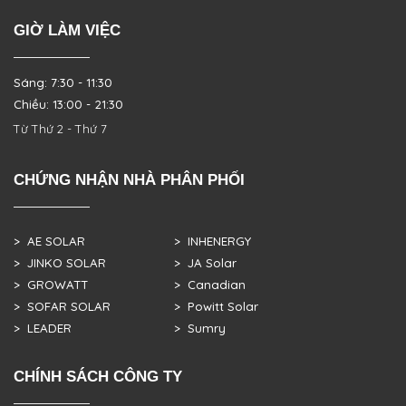
GIỜ LÀM VIỆC
Sáng: 7:30 - 11:30
Chiều: 13:00 - 21:30
Từ Thứ 2 - Thứ 7
CHỨNG NHẬN NHÀ PHÂN PHỐI
> AE SOLAR
> INHENERGY
> JINKO SOLAR
> JA Solar
> GROWATT
> Canadian
> SOFAR SOLAR
> Powitt Solar
> LEADER
> Sumry
CHÍNH SÁCH CÔNG TY