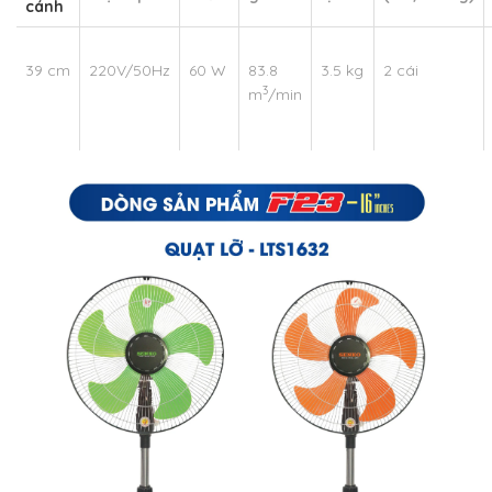
cánh
39 cm
220V/50Hz
60 W
83.8
3.5 kg
2 cái
3
m
/min