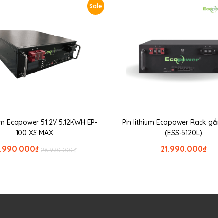
Sale
ium Ecopower 51.2V 5.12KWH EP-
Pin lithium Ecopower Rack g
100 XS MAX
(ESS-5120L)
3.990.000
₫
21.990.000
₫
26.990.000
₫