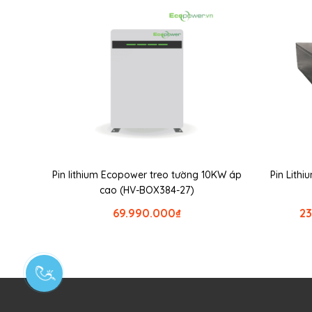
Pin lithium Ecopower treo tường 10KW áp
Pin Lith
cao (HV-BOX384-27)
69.990.000
₫
2