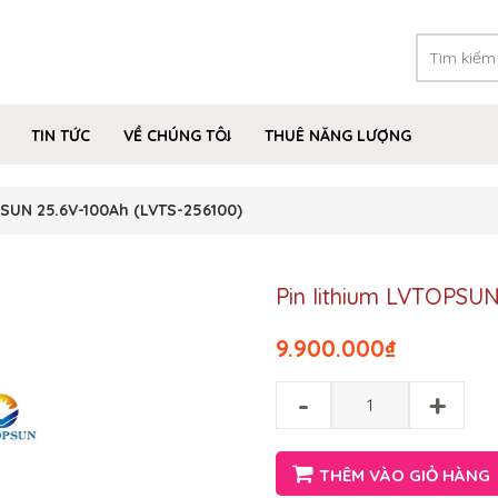
TIN TỨC
VỀ CHÚNG TÔI
THUÊ NĂNG LƯỢNG
PSUN 25.6V-100Ah (LVTS-256100)
Pin lithium LVTOPSUN
9.900.000
₫
-
+
THÊM VÀO GIỎ HÀNG