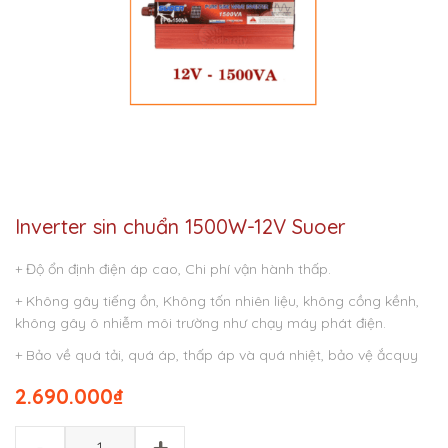
Inverter sin chuẩn 1500W-12V Suoer
+ Độ ổn định điện áp cao, Chi phí vận hành thấp.
+ Không gây tiếng ồn, Không tốn nhiên liệu, không cồng kềnh,
không gây ô nhiễm môi trường như chạy máy phát điện.
+ Bảo về quá tải, quá áp, thấp áp và quá nhiệt, bảo vệ ắcquy
2.690.000
₫
-
+