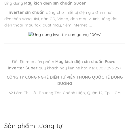
Ứng dụng
Máy kích điện sin chuẩn Suoer
–
Inverter sin chuẩn
dùng cho thiết bị điện gia đình như
đèn thắp sáng, tivi, dàn CD, Video, dàn máy vi tính, tổng đài
điện thoại, máy fax, quạt máy, tiệm internet …
Để đặt mua sản phẩm
Máy kích điện sin chuẩn Power
Inverter
Suoer
quý khách hãy liên hệ hotline: 0909 296 297
CÔNG TY CÔNG NGHỆ ĐIỆN TỬ VIỄN THÔNG QUỐC TẾ ĐÔNG
DƯƠNG
62 Lâm Thị Hố, Phường Tân Chánh Hiệp, Quận 12, Tp. HCM
Sản phẩm tương tự