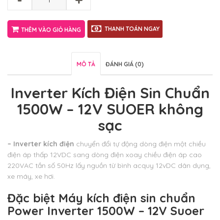
THANH TOÁN NGAY
THÊM VÀO GIỎ HÀNG
MÔ TẢ
ĐÁNH GIÁ (0)
Inverter Kích Điện Sin Chuẩn
1500W – 12V SUOER không
sạc
– Inverter kích điện
chuyển đổi tự động dòng điện một chiều
điện áp thấp 12VDC sang dòng điện xoay chiều điện áp cao
220VAC tần số 50Hz lấy nguồn từ bình acquy 12vDC dân dụng,
xe máy, xe hơi.
Đặc biệt
Máy kích điện sin chuẩn
Power Inverter 1500W – 12V Suoer