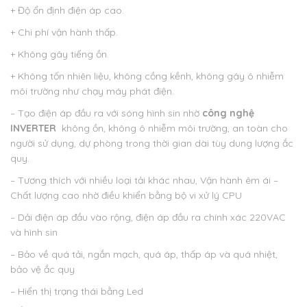
+ Độ ổn định điện áp cao.
+ Chi phí vận hành thấp.
+ Không gây tiếng ồn.
+ Không tốn nhiên liệu, không cồng kềnh, không gây ô nhiễm
môi trường như chạy máy phát điện.
– Tạo điện áp đầu ra với sóng hình sin nhờ
công nghệ
INVERTER
không ồn, không ô nhiễm môi trường, an toàn cho
người sử dụng, dự phòng trong thời gian dài tùy dung lượng ắc
quy.
– Tương thích với nhiều loại tải khác nhau, Vận hành êm ái –
Chất lượng cao nhờ điều khiển bằng bộ vi xử lý CPU
– Dải điện áp đầu vào rộng, điện áp đầu ra chính xác 220VAC
và hình sin
– Bảo về quá tải, ngắn mạch, quá áp, thấp áp và quá nhiệt,
bảo vệ ắc quy
– Hiển thị trạng thái bằng Led