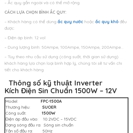
– Ắc quy gắn ngoài và có thể mở rộng.
CÁCH LỰA CHỌN BÌNH ẮC QUY:
– Khách hàng có thể dùng
ắc quy nước
hoặc
ắc quy khô
đều
được:
– Điện áp bình: 12 vol
– Dung lượng bình: 50Ampe, 100Ampe, 150Ampe, 200Ampe…
– Tùy theo nhu cầu sử dụng (công suất, thời gian sử dụng)
khách hàng lựa chọn loại bình hợp lý, chúng tôi sẽ tư vấn chi
tiết cho khách hàng.
Thông số kỹ thuật
Inverter
Kích Điện Sin Chuẩn 1500W – 12V
Model:
FPC-1500A
Thương hiệu:
SUOER
Công suất:
1500W
Điện áp đầu vào: 10.2VDC – 15VDC
Dạng sóng đầu ra: Sóng sin chuẩn
Tần số đầu ra: 50Hz