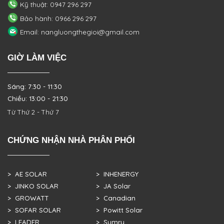
Kỹ thuật: 0947 296 297
Bảo hành: 0966 296 297
Email: nangluongthegioi@gmail.com
GIỜ LÀM VIỆC
Sáng: 7:30 - 11:30
Chiều: 13:00 - 21:30
Từ Thứ 2 - Thứ 7
CHỨNG NHẬN NHÀ PHÂN PHỐI
> AE SOLAR
> INHENERGY
> JINKO SOLAR
> JA Solar
> GROWATT
> Canadian
> SOFAR SOLAR
> Powitt Solar
> LEADER
> Sumry