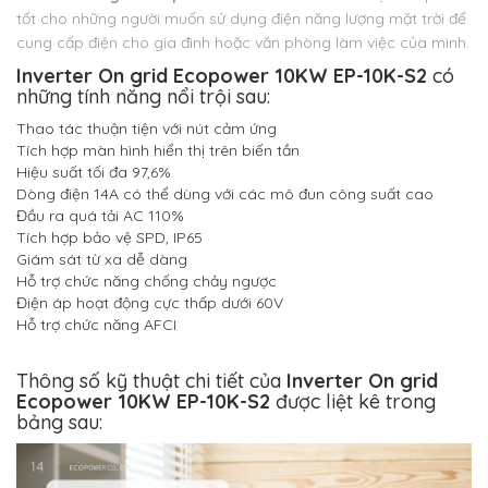
tốt cho những người muốn sử dụng điện năng lượng mặt trời để
cung cấp điện cho gia đình hoặc văn phòng làm việc của mình.
Inverter On grid Ecopower 10KW EP-10K-S2
có
những tính năng nổi trội sau:
Thao tác thuận tiện với nút cảm ứng
Tích hợp màn hình hiển thị trên biến tần
Hiệu suất tối đa 97,6%
Dòng điện 14A có thể dùng với các mô đun công suất cao
Đầu ra quá tải AC 110%
Tích hợp bảo vệ SPD, IP65
Giám sát từ xa dễ dàng
Hỗ trợ chức năng chống chảy ngược
Điện áp hoạt động cực thấp dưới 60V
Hỗ trợ chức năng AFCI
Thông số kỹ thuật chi tiết của
Inverter On grid
Ecopower 10KW EP-10K-S2
được liệt kê trong
bảng sau: