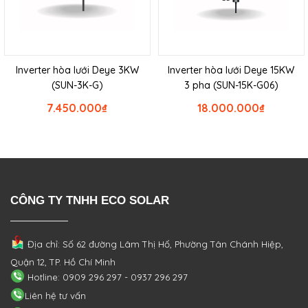
Inverter hòa lưới Deye 3KW
Inverter hòa lưới Deye 15KW
(SUN-3K-G)
3 pha (SUN-15K-G06)
7.450.000
₫
18.000.000
₫
CÔNG TY TNHH ECO SOLAR
Địa chỉ: Số 62 đường Lâm Thị Hố, Phường
Tân Chánh Hiệp,
Quận 12, TP. Hồ Chí Minh
Hotline: 0909 296 297 - 0937 296 297
Liên hệ tư vấn