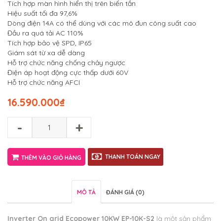
Tích hợp màn hình hiển thị trên biến tần
Hiệu suất tối đa 97,6%
Dòng điện 14A có thể dùng với các mô đun công suất cao
Đầu ra quá tải AC 110%
Tích hợp bảo vệ SPD, IP65
Giám sát từ xa dễ dàng
Hỗ trợ chức năng chống chảy ngược
Điện áp hoạt động cực thấp dưới 60V
Hỗ trợ chức năng AFCI
16.590.000
₫
-
+
THANH TOÁN NGAY
THÊM VÀO GIỎ HÀNG
MÔ TẢ
ĐÁNH GIÁ (0)
Inverter On grid Ecopower 10KW EP-10K-S2
là một sản phẩm