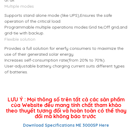
at all.
Multiple modes
Supports stand alone mode (like UPS),Ensures the safe
operation of the critical load.
Programmable multiple operations modes:Grid tie,Off grid,and
grid-tie with backup.
Flexible solution
Provides a full solution for enerfy consumers to maximize the
use of their generated solar energy.
Increases self-consumption rate(from 20% to 70%).
User-adjustable battery charging current suits different types
of batteries.
LƯU Ý : Mọi thông số trên tất cả các sản phẩm
của Website đều mang tính chất tham khảo
theo thuyết tương đối và hoàn toàn có thể thay
đổi mà không báo trước
Download Specifications ME 3000SP Here