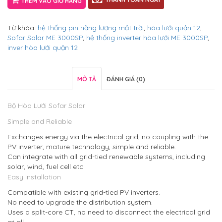
THÊM VÀO GIỎ HÀNG
Từ khóa:
hệ thống pin năng lượng mặt trời
,
hòa lưới quận 12
,
Sofar Solar ME 3000SP
,
hệ thống inverter hòa lưới ME 3000SP
,
inver hòa lưới quận 12
MÔ TẢ
ĐÁNH GIÁ (0)
Bộ Hòa Lưới Sofar Solar
Simple and Reliable
Exchanges energy via the electrical grid, no coupling with the
PV inverter, mature technology, simple and reliable.
Can integrate with all grid-tied renewable systems, including
solar, wind, fuel cell etc.
Easy installation
Compatible with existing grid-tied PV inverters.
No need to upgrade the distribution system.
Uses a split-core CT, no need to disconnect the electrical grid