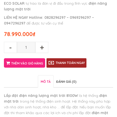
ECO SOLAR
tự hào là đơn vị đi đầu trong lĩnh vực
điện năng
lượng mặt trời
LIÊN HỆ NGAY
Hotline:
0828296297 – 0969296297 –
0947296297
để được tư vấn cụ thể
78.990.000
₫
-
+
THANH TOÁN NGAY
THÊM VÀO GIỎ HÀNG
MÔ TẢ
ĐÁNH GIÁ (0)
Lắp đặt điện năng lượng mặt trời 8100W
là hệ thống
điện
mặt trờ
i trong hệ thống điện sinh hoạt. Hệ thống này phù hợp
với nhà dân sinh hoạt, nhà kho … để lắp đặt. Nếu bạn muốn lắp
đặt thì tham khảo qua các lợi ích và chi phí lắp đặt
điện mặt