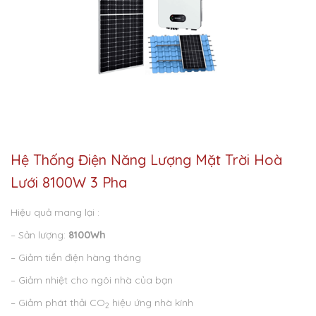
Hệ Thống Điện Năng Lượng Mặt Trời Hoà
Lưới 8100W 3 Pha
Hiệu quả mang lại :
– Sản lượng:
8100Wh
– Giảm tiền điện hàng tháng
– Giảm nhiệt cho ngôi nhà của bạn
– Giảm phát thải CO
hiệu ứng nhà kính
2