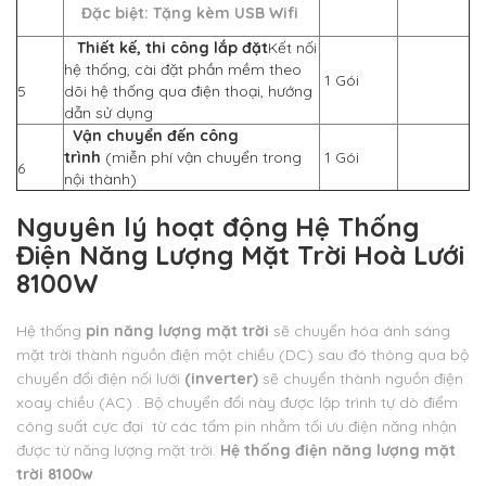
Đặc biệt: Tặng kèm USB Wifi
Thiết kế, thi công lắp đặt
Kết nối
hệ thống, cài đặt phần mềm theo
1 Gói
5
dõi hệ thống qua điện thoại, hướng
dẫn sử dụng
Vận chuyển đến công
trình
(miễn phí vận chuyển trong
1 Gói
6
nội thành)
Nguyên lý hoạt động
Hệ Thống
Điện Năng Lượng Mặt Trời Hoà Lưới
8100W
Hệ thống
pin năng lượng mặt trời
sẽ chuyển hóa ánh sáng
mặt trời thành nguồn điện một chiều (DC) sau đó thông qua bộ
chuyển đổi điện nối lưới
(inverter)
sẽ chuyển thành nguồn điện
xoay chiều (AC) . Bộ chuyển đổi này được lập trình tự dò điểm
công suất cực đại từ các tấm pin nhằm tối ưu điện năng nhận
được từ năng lượng mặt trời.
Hệ thống điện năng lượng mặt
trời 8100w