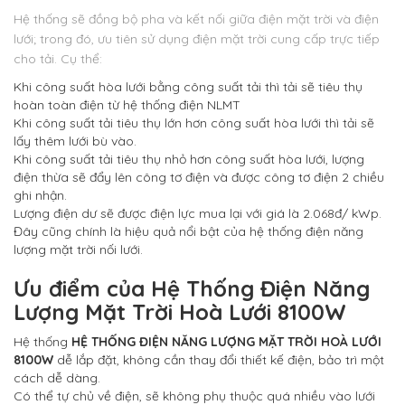
Hệ thống sẽ đồng bộ pha và kết nối giữa điện mặt trời và điện
lưới; trong đó, ưu tiên sử dụng điện mặt trời cung cấp trực tiếp
cho tải. Cụ thể:
Khi công suất hòa lưới bằng công suất tải thì tải sẽ tiêu thụ
hoàn toàn điện từ hệ thống điện NLMT
Khi công suất tải tiêu thụ lớn hơn công suất hòa lưới thì tải sẽ
lấy thêm lưới bù vào.
Khi công suất tải tiêu thụ nhỏ hơn công suất hòa lưới, lượng
điện thừa sẽ đẩy lên công tơ điện và được công tơ điện 2 chiều
ghi nhận.
Lượng điện dư sẽ được điện lực mua lại với giá là 2.068đ/ kWp.
Đây cũng chính là hiệu quả nổi bật của hệ thống điện năng
lượng mặt trời nối lưới.
Ưu điểm của
Hệ Thống Điện Năng
Lượng Mặt Trời Hoà Lưới 8100W
Hệ thống
HỆ THỐNG ĐIỆN NĂNG LƯỢNG MẶT TRỜI HOÀ LƯỚI
8100W
dễ lắp đặt, không cần thay đổi thiết kế điện, bảo trì một
cách dễ dàng.
Có thể tự chủ về điện, sẽ không phụ thuộc quá nhiều vào lưới