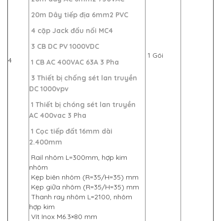
20m Dây tiếp địa 6mm2 PVC
4 cặp Jack đấu nối MC4
3 CB DC PV 1000VDC
1 Gói
4
1 CB AC 400VAC 63A 3 Pha
3 Thiết bị chống sét lan truyền
DC 1000vpv
1 Thiết bị chóng sét lan truyền
AC 400vac 3 Pha
1 Cọc tiếp đất 16mm dài
2.400mm
Rail nhôm L=300mm, hợp kim
nhôm
Kẹp biên nhôm (R=35/H=35) mm
Kẹp giữa nhôm (R=35/H=35) mm
Thanh ray nhôm L=2100, nhôm
hợp kim
Vít Inox M6.3×80 mm