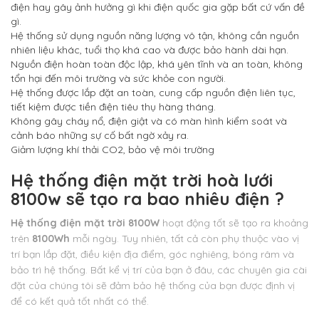
điện hay gây ảnh hưởng gì khi điện quốc gia gặp bất cứ vấn đề
gì.
Hệ thống sử dụng nguồn năng lượng vô tận, không cần nguồn
nhiên liệu khác, tuổi thọ khá cao và được bảo hành dài hạn.
Nguồn điện hoàn toàn độc lập, khá yên tĩnh và an toàn, không
tổn hại đến môi trường và sức khỏe con người.
Hệ thống được lắp đặt an toàn, cung cấp nguồn điện liên tục,
tiết kiệm được tiền điện tiêu thụ hàng tháng.
Không gây cháy nổ, điện giật và có màn hình kiểm soát và
cảnh báo những sự cố bất ngờ xảy ra.
Giảm lượng khí thải CO2, bảo vệ môi trường
Hệ thống điện mặt trời hoà lưới
8100w sẽ tạo ra bao nhiêu điện ?
Hệ thống điện mặt trời 8100W
hoạt động tốt sẽ tạo ra khoảng
trên
8100Wh
mỗi ngày. Tuy nhiên, tất cả còn phụ thuộc vào vị
trí bạn lắp đặt, điều kiện địa điểm, góc nghiêng, bóng râm và
bảo trì hệ thống. Bất kể vị trí của bạn ở đâu, các chuyên gia cài
đặt của chúng tôi sẽ đảm bảo hệ thống của bạn được định vị
để có kết quả tốt nhất có thể.