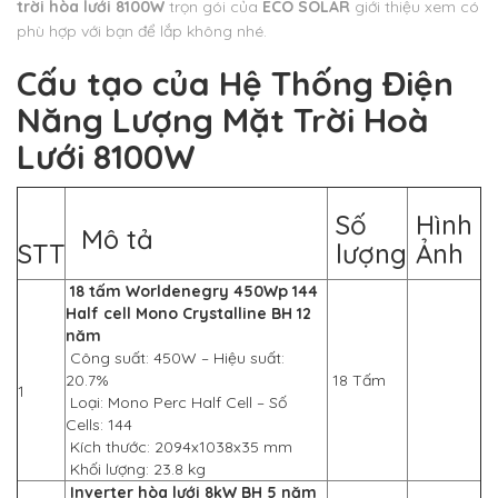
trời hòa lưới 8100W
trọn gói của
ECO SOLAR
giới thiệu xem có
phù hợp với bạn để lắp không nhé.
Cấu tạo của Hệ Thống Điện
Năng Lượng Mặt Trời Hoà
Lưới 8100W
Số
Hình
Mô tả
STT
lượng
Ảnh
18 tấm Worldenegry 450Wp 144
Half cell Mono Crystalline BH 12
năm
Công suất: 450W – Hiệu suất:
20.7%
18 Tấm
1
Loại: Mono Perc Half Cell – Số
Cells: 144
Kích thước: 2094x1038x35 mm
Khối lượng: 23.8 kg
Inverter hòa lưới 8kW BH 5 năm