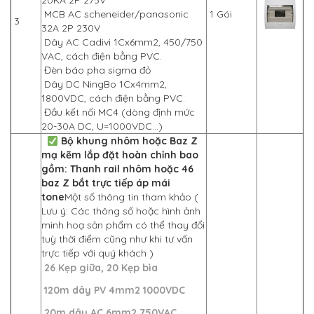
20KA 2P 275V
MCB AC scheneider/panasonic
1 Gói
3
32A 2P 230V
Dây AC Cadivi 1Cx6mm2, 450/750
VAC, cách điện bằng PVC.
Đèn báo pha sigma đỏ
Dây DC NingBo 1Cx4mm2,
1800VDC, cách điện bằng PVC.
Đầu kết nối MC4 (dòng định mức
20-30A DC, U=1000VDC…)
Bộ khung nhôm hoặc Baz Z
mạ kẽm lắp đặt hoàn chỉnh bao
gồm: Thanh rail nhôm hoặc 46
baz Z bắt trực tiếp áp mái
tone
Một số thông tin tham khảo (
Lưu ý: Các thông số hoặc hình ảnh
minh hoạ sản phẩm có thể thay đổi
tuỳ thời điểm cũng như khi tư vấn
trực tiếp với quý khách )
26 Kẹp giữa, 20 Kẹp bìa
120m dây PV 4mm2 1000VDC
20m dây AC 6mm2 750VAC