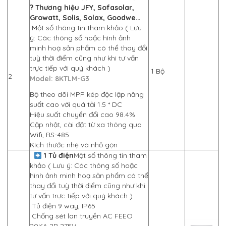
? Thương hiệu JFY, Sofasolar,
Growatt, Solis, Solax, Goodwe…
Một số thông tin tham khảo ( Lưu
ý: Các thông số hoặc hình ảnh
minh hoạ sản phẩm có thể thay đổi
tuỳ thời điểm cũng như khi tư vấn
trực tiếp với quý khách )
1 Bộ
2
Model:
8KTLM-G3
Bộ theo dõi MPP kép độc lập năng
suất cao với quá tải 1.5 * DC
Hiệu suất chuyển đổi cao 98.4%
Cập nhật, cài đặt từ xa thông qua
Wifi, RS-485
Kích thước nhẹ và nhỏ gọn
1 Tủ điện
Một số thông tin tham
khảo ( Lưu ý: Các thông số hoặc
hình ảnh minh hoạ sản phẩm có thể
thay đổi tuỳ thời điểm cũng như khi
tư vấn trực tiếp với quý khách )
Tủ điện 9 way, IP65
Chống sét lan truyền AC FEEO