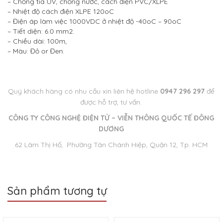
– Chống tia UV, chống nước, cách điện PVC/XLPE
– Nhiệt độ cách điện XLPE 120oC
– Điện áp làm việc 1000VDC ở nhiệt độ -40oC – 90oC
– Tiết diện: 6.0 mm2.
– Chiều dài: 100m,
– ​​Màu: Đỏ or Đen.
Quý khách hàng có nhu cầu xin liên hệ hotline
0947 296 297
để
được hỗ trợ, tư vấn.
CÔNG TY CÔNG NGHỆ ĐIỆN TỬ – VIỄN THÔNG QUỐC TẾ ĐÔNG
DƯƠNG
62 Lâm Thị Hố, Phường Tân Chánh Hiệp, Quận 12, Tp. HCM
Sản phẩm tương tự