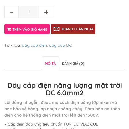
-
+
THANH TOÁN NGAY
THÊM VÀO GIỎ HÀNG
Từ khóa:
dây cáp điện
,
dây cáp DC
MÔ TẢ
ĐÁNH GIÁ (0)
Dây cáp điện năng lượng mặt trời
DC 6.0
mm2
Lõi đồng nhuyễn, được mạ cách điện bằng lớp niken và
bọc bảo vệ bằng lớp nhựa chống cháy.
Đảm bảo an toàn
điện cho hệ thống điện mặt trời lên đến 1500V.
– Cáp điện đáp ứng tiêu chuẩn TUV; UL; VDE; CUL