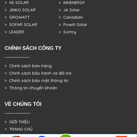
> AE SOLAR
> INHENERGY
> JINKO SOLAR
> JA Solar
> GROWATT
> Canadian
> SOFAR SOLAR
> Powitt Solar
> LEADER
> Sumry
CHÍNH SÁCH CÔNG TY
> Chính sách bán hàng
> Chính sách bảo hành và đổi trả
> Chính sách bảo mật thông tin
> Thông tin chuyển khoản
VỀ CHÚNG TÔI
> GIỚI THIỆU
> TRANG CHỦ
> DỰ ÁN THỰC TẾ