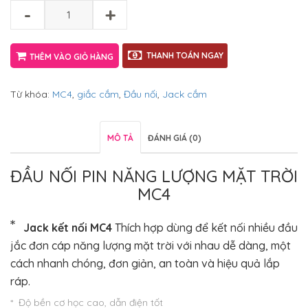
-
+
THANH TOÁN NGAY
THÊM VÀO GIỎ HÀNG
Từ khóa:
MC4
,
giắc cắm
,
Đầu nối
,
Jack cắm
MÔ TẢ
ĐÁNH GIÁ (0)
ĐẦU NỐI PIN NĂNG LƯỢNG MẶT TRỜI
MC4
*
Jack kết nối MC4
Thích hợp dùng để kết nối nhiều đầu
jắc đơn cáp năng lượng mặt trời với nhau dễ dàng, một
cách nhanh chóng, đơn giản, an toàn và hiệu quả lắp
ráp.
* Độ bền cơ học cao, dẫn điện tốt