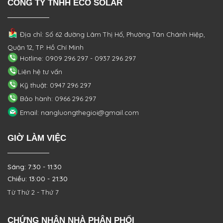
CÔNG TY TNHH ECO SOLAR
Địa chỉ: Số 62 đường Lâm Thị Hố, Phường
Tân Chánh Hiệp,
Quận 12, TP. Hồ Chí Minh
Hotline: 0909 296 297 - 0937 296 297
Liên hệ tư vấn
Kỹ thuật: 0947 296 297
Bảo hành: 0966 296 297
Email: nangluongthegioi@gmail.com
GIỜ LÀM VIỆC
Sáng: 7:30 - 11:30
Chiều: 13:00 - 21:30
Từ Thứ 2 - Thứ 7
CHỨNG NHẬN NHÀ PHÂN PHỐI