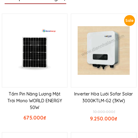
Sale
Tấm Pin Năng Lượng Mặt
Inverter Hòa Lưới Sofar Solar
Trời Mono WORLD ENERGY
3000KTLM-G2 (3KW)
50W
10.000.000
₫
675.000
₫
9.250.000
₫