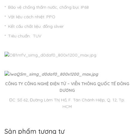
* Bảo vệ chống thấm nước, chống bụi: IP68
* Vật liệu cách nhiệt: PPO
* Kết cấu chất liệu: đồng sliver
* Tiêu chuẩn: TUV
CÔNG TY CÔNG NGHỆ ĐIỆN TỬ – VIỄN THÔNG QUỐC TẾ ĐÔNG
DƯƠNG
ĐC: Số 62, Đường Lâm Thị Hố, F. Tân Chánh Hiệp, Q. 12, Tp.
HCM
Sản phẩm tương tự