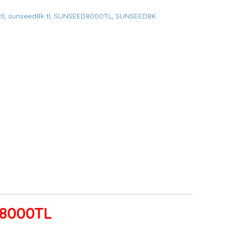
tl
,
sunseed8k tl
,
SUNSEED8000TL
,
SUNSEED8K
8000TL