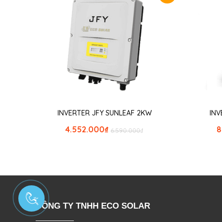
INVERTER JFY SUNLEAF 2KW
INV
4.552.000
₫
8
6.590.000
₫
CÔNG TY TNHH ECO SOLAR