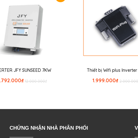
ERTER JFY SUNSEED 7KW
Thiết bị Wifi plus Inverte
.792.000
₫
1.999.000
₫
12.000.000
₫
2.000.00
CHỨNG NHẬN NHÀ PHÂN PHỐI
V