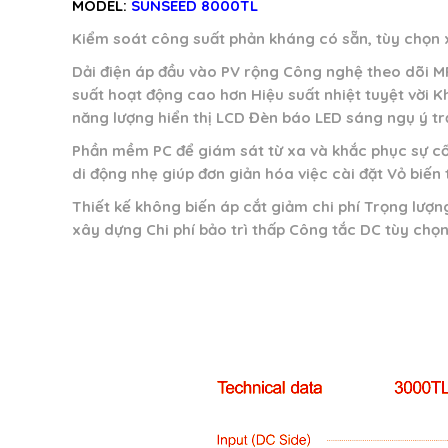
MODEL:
SUNSEED 8000TL
Kiểm soát công suất phản kháng có sẵn, tùy chọn 
Dải điện áp đầu vào PV rộng Công nghệ theo dõi MP
suất hoạt động cao hơn Hiệu suất nhiệt tuyệt vời Kh
năng lượng hiển thị LCD Đèn báo LED sáng ngụ ý t
Phần mềm PC để giám sát từ xa và khắc phục sự cố
di động nhẹ giúp đơn giản hóa việc cài đặt Vỏ biến 
Thiết kế không biến áp cắt giảm chi phí Trọng lượng
xây dựng Chi phí bảo trì thấp Công tắc DC tùy chọ