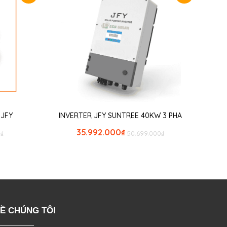
r JFY
INVERTER JFY SUNTREE 40KW 3 PHA
35.992.000
₫
0
₫
50.699.000
₫
Ề CHÚNG TÔI