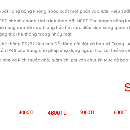
xuất ròng bằng không hoặc xuất một phần vào lưới.
Hiệu suấ
PT nhanh chóng Hai trình theo dõi MPPT Thu hoạch năng lượn
ả năng quá tải cao trong hầu hết các điều kiện xung quanh Hiể
rạng thái hệ thống trong nháy mắt
 hệ thống RS232 tích hợp Dễ dàng cài đặt và bảo trì Trọng l
tần IP65 của hãng cho phép ứng dụng ngoài trời Lợi thế về ch
 nhẹ và kích thước nhỏ, giảm chi phí vận chuyển Mức độ bảo vệ
n