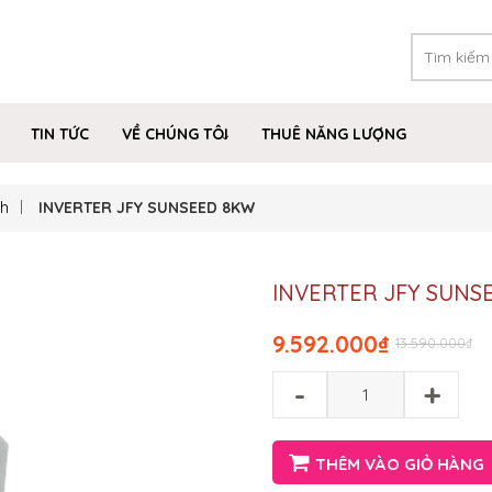
TIN TỨC
VỀ CHÚNG TÔI
THUÊ NĂNG LƯỢNG
ch
INVERTER JFY SUNSEED 8KW
INVERTER JFY SUNS
9.592.000
₫
13.590.000
₫
-
+
THÊM VÀO GIỎ HÀNG