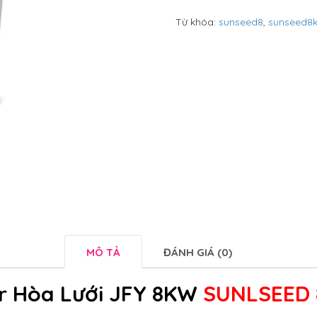
Từ khóa:
sunseed8
,
sunseed8k
MÔ TẢ
ĐÁNH GIÁ (0)
er Hòa Lưới
JFY 8
KW
SUNLSEED 