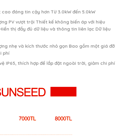
t cao đáng tin cậy hơn Từ 3.0kW đến 5.0kW
g PV vượt trội Thiết kế không biến áp với hiệu
n thị đầy đủ dữ liệu và thông tin liên lạc Dữ liệu
ượng nhẹ và kích thước nhỏ gọn Bao gồm một giá đỡ
i phí
 IP65, thích hợp để lắp đặt ngoài trời, giảm chi phí