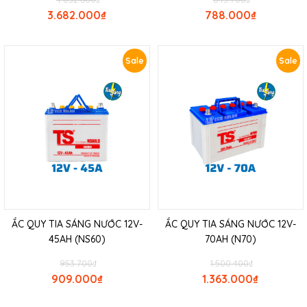
3.682.000
₫
788.000
₫
Sale
Sale
ẮC QUY TIA SÁNG NƯỚC 12V-
ẮC QUY TIA SÁNG NƯỚC 12V-
45AH (NS60)
70AH (N70)
953.700
₫
1.500.400
₫
909.000
₫
1.363.000
₫