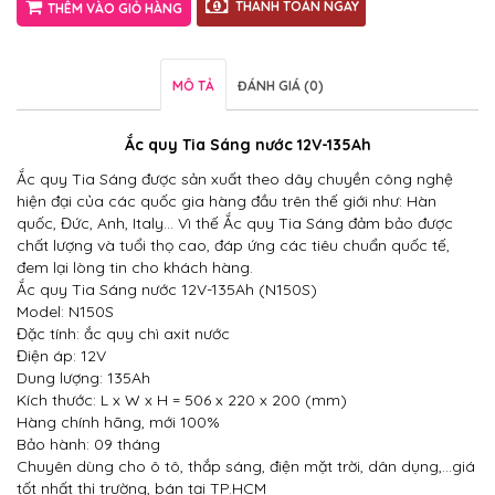
THANH TOÁN NGAY
THÊM VÀO GIỎ HÀNG
MÔ TẢ
ĐÁNH GIÁ (0)
Ắc quy Tia Sáng nước 12V-135Ah
Ắc quy Tia Sáng được sản xuất theo dây chuyền công nghệ
hiện đại của các quốc gia hàng đầu trên thế giới như: Hàn
quốc, Đức, Anh, Italy… Vì thế Ắc quy Tia Sáng đảm bảo được
chất lượng và tuổi thọ cao, đáp ứng các tiêu chuẩn quốc tế,
đem lại lòng tin cho khách hàng.
Ắc quy Tia Sáng nước 12V-135Ah (N150S)
Model: N150S
Đặc tính: ắc quy chì axit nước
Điện áp: 12V
Dung lượng: 135Ah
Kích thước: L x W x H = 506 x 220 x 200 (mm)
Hàng chính hãng, mới 100%
Bảo hành: 09 tháng
Chuyên dùng cho ô tô, thắp sáng, điện mặt trời, dân dụng,…giá
tốt nhất thị trường, bán tại TP.HCM