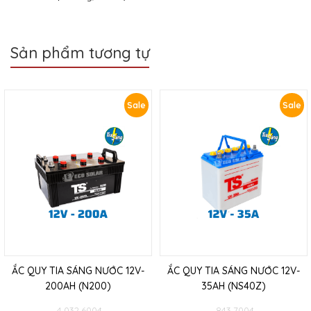
Sản phẩm tương tự
Sale
Sale
ẮC QUY TIA SÁNG NƯỚC 12V-
ẮC QUY TIA SÁNG NƯỚC 12V-
200AH (N200)
35AH (NS40Z)
4.032.600
₫
843.700
₫