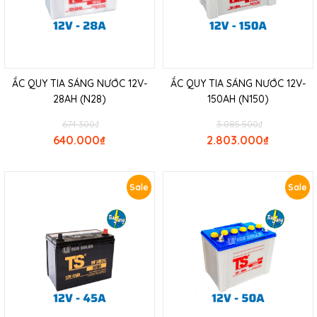
ẮC QUY TIA SÁNG NƯỚC 12V-
ẮC QUY TIA SÁNG NƯỚC 12V-
28AH (N28)
150AH (N150)
674.300
₫
3.085.500
₫
640.000
₫
2.803.000
₫
Sale
Sale