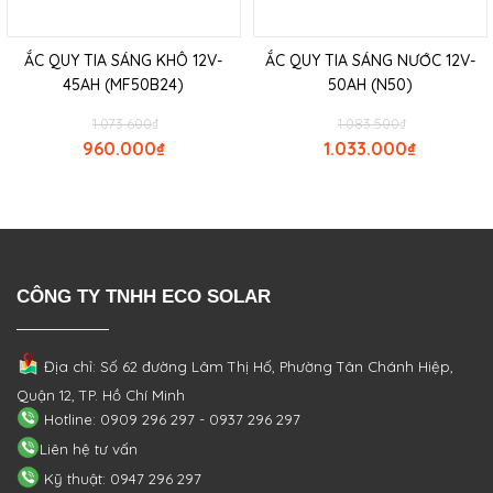
ẮC QUY TIA SÁNG KHÔ 12V-
ẮC QUY TIA SÁNG NƯỚC 12V-
45AH (MF50B24)
50AH (N50)
1.073.600
₫
1.083.500
₫
960.000
₫
1.033.000
₫
CÔNG TY TNHH ECO SOLAR
Địa chỉ: Số 62 đường Lâm Thị Hố, Phường
Tân Chánh Hiệp,
Quận 12, TP. Hồ Chí Minh
Hotline: 0909 296 297 - 0937 296 297
Liên hệ tư vấn
Kỹ thuật: 0947 296 297