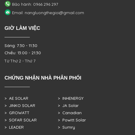
Bảo hành: 0966 296 297
Email: nangluongthegioi@gmail.com
GIỜ LÀM VIỆC
Sáng: 7:30 - 11:30
Chiều: 13:00 - 21:30
Từ Thứ 2 - Thứ 7
CHỨNG NHẬN NHÀ PHÂN PHỐI
> AE SOLAR
> INHENERGY
> JINKO SOLAR
> JA Solar
> GROWATT
> Canadian
> SOFAR SOLAR
> Powitt Solar
> LEADER
> Sumry