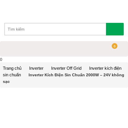
0
0
Trang chủ
Inverter
Inverter Off Grid
Inverter kích điện
sin chuẩn
Inverter Kích Điện Sin Chuẩn 2000W – 24V không
sạc