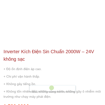
Inverter Kích Điện Sin Chuẩn 2000W – 24V
không sạc
+ Độ ổn định điện áp cao.
+ Chi phí vận hành thấp.
+ Không gây tiếng ồn.
Shopee
Tìm Đường
Messenger
Zalo
+ Không tốn nhiên liệu, không cồng kềnh, không gây ô nhiễm môi
Đến Công Ty
Gọi điện
trường như chạy máy phát điện.