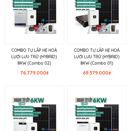
COMBO TỰ LẮP HỆ HOÀ
COMBO TỰ LẮP HỆ HOÀ
LƯỚI LƯU TRỮ (HYBRID)
LƯỚI LƯU TRỮ (HYBRID)
8KW (Combo 02)
8KW (Combo 01)
76.779.000
₫
69.379.000
₫