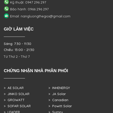
Kỹ thuật: 0947 296 297
Bảo hành: 0966 296 297
Email: nangluongthegioi@gmail.com
GIỜ LÀM VIỆC
Sáng: 7:30 - 11:30
Chiều: 13:00 - 21:30
Từ Thứ 2 - Thứ 7
CHỨNG NHẬN NHÀ PHÂN PHỐI
> AE SOLAR
> INHENERGY
> JINKO SOLAR
> JA Solar
> GROWATT
> Canadian
> SOFAR SOLAR
> Powitt Solar
> LEADER
> Sumry