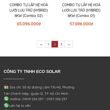
COMBO TỰ LẮP HỆ HOÀ
COMBO TỰ LẮP HỆ HOÀ
LƯỚI LƯU TRỮ (HYBRID)
LƯỚI LƯU TRỮ (HYBRID)
6KW (Combo 02)
6KW (Combo 01)
65.096.000
₫
57.696.000
₫
←
1
2
3
→
CÔNG TY TNHH ECO SOLAR
Địa chỉ: Số 62 đường Lâm Thị Hố, Phường
Tân Chánh Hiệp, Quận 12, TP. Hồ Chí Minh
Hotline: 0909 296 297 - 0937 296 297
Liên hệ tư vấn