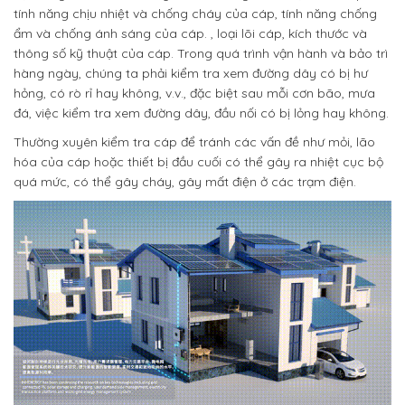
tính năng chịu nhiệt và chống cháy của cáp, tính năng chống
ẩm và chống ánh sáng của cáp. , loại lõi cáp, kích thước và
thông số kỹ thuật của cáp. Trong quá trình vận hành và bảo trì
hàng ngày, chúng ta phải kiểm tra xem đường dây có bị hư
hỏng, có rò rỉ hay không, v.v., đặc biệt sau mỗi cơn bão, mưa
đá, việc kiểm tra xem đường dây, đầu nối có bị lỏng hay không.
Thường xuyên kiểm tra cáp để tránh các vấn đề như mỏi, lão
hóa của cáp hoặc thiết bị đầu cuối có thể gây ra nhiệt cục bộ
quá mức, có thể gây cháy, gây mất điện ở các trạm điện.