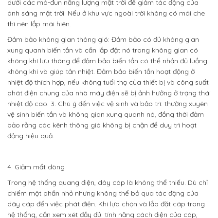
dưới các mô-đun năng lượng mặt trời để giảm tác động của
ánh sáng mặt trời. Nếu ở khu vực ngoài trời không có mái che
thì nên lắp mái hiên.
Đảm bảo không gian thông gió: Đảm bảo có đủ không gian
xung quanh biến tần và cần lắp đặt nó trong không gian có
không khí lưu thông để đảm bảo biến tần có thể nhận đủ luồng
không khí và giúp tản nhiệt. Đảm bảo biến tần hoạt động ở
nhiệt độ thích hợp, nếu không tuổi thọ của thiết bị và công suất
phát điện chung của nhà máy điện sẽ bị ảnh hưởng ở trạng thái
nhiệt độ cao. 3. Chú ý đến việc vệ sinh và bảo trì: thường xuyên
vệ sinh biến tần và không gian xung quanh nó, đồng thời đảm
bảo rằng các kênh thông gió không bị chặn để duy trì hoạt
động hiệu quả.
4. Giảm mất dòng
Trong hệ thống quang điện, dây cáp là không thể thiếu. Dù chỉ
chiếm một phần nhỏ nhưng không thể bỏ qua tác động của
dây cáp đến việc phát điện. Khi lựa chọn và lắp đặt cáp trong
hệ thống, cần xem xét đầy đủ: tính năng cách điện của cáp,