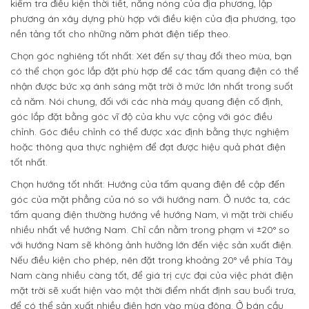
kiểm tra điều kiện thời tiết, nắng nóng của địa phương, lập
phương án xây dựng phù hợp với điều kiện của địa phương, tạo
nền tảng tốt cho những năm phát điện tiếp theo.
Chọn góc nghiêng tốt nhất: Xét đến sự thay đổi theo mùa, bạn
có thể chọn góc lắp đặt phù hợp để các tấm quang điện có thể
nhận được bức xạ ánh sáng mặt trời ở mức lớn nhất trong suốt
cả năm. Nói chung, đối với các nhà máy quang điện cố định,
góc lắp đặt bằng góc vĩ độ của khu vực cộng với góc điều
chỉnh. Góc điều chỉnh có thể được xác định bằng thực nghiệm
hoặc thông qua thực nghiệm để đạt được hiệu quả phát điện
tốt nhất.
Chọn hướng tốt nhất: Hướng của tấm quang điện đề cập đến
góc của mặt phẳng của nó so với hướng nam. Ở nước ta, các
tấm quang điện thường hướng về hướng Nam, vì mặt trời chiếu
nhiều nhất về hướng Nam. Chỉ cần nằm trong phạm vi ±20° so
với hướng Nam sẽ không ảnh hưởng lớn đến việc sản xuất điện.
Nếu điều kiện cho phép, nên đặt trong khoảng 20° về phía Tây
Nam càng nhiều càng tốt, để giá trị cực đại của việc phát điện
mặt trời sẽ xuất hiện vào một thời điểm nhất định sau buổi trưa,
để có thể sản xuất nhiều điện hơn vào mùa đông. Ở bán cầu