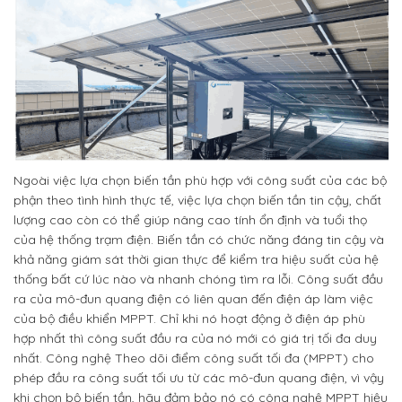
Ngoài việc lựa chọn biến tần phù hợp với công suất của các bộ
phận theo tình hình thực tế, việc lựa chọn biến tần tin cậy, chất
lượng cao còn có thể giúp nâng cao tính ổn định và tuổi thọ
của hệ thống trạm điện. Biến tần có chức năng đáng tin cậy và
khả năng giám sát thời gian thực để kiểm tra hiệu suất của hệ
thống bất cứ lúc nào và nhanh chóng tìm ra lỗi. Công suất đầu
ra của mô-đun quang điện có liên quan đến điện áp làm việc
của bộ điều khiển MPPT. Chỉ khi nó hoạt động ở điện áp phù
hợp nhất thì công suất đầu ra của nó mới có giá trị tối đa duy
nhất. Công nghệ Theo dõi điểm công suất tối đa (MPPT) cho
phép đầu ra công suất tối ưu từ các mô-đun quang điện, vì vậy
khi chọn bộ biến tần, hãy đảm bảo nó có công nghệ MPPT hiệu