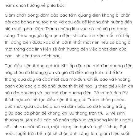
nam, chọn hướng về phía bắc.
Giảm chặn bóng: đảm bảo các tấm quang điện không bị chặn
bởi các bóng như tòa nhà và cây cối, để không ảnh hưởng đến
hiệu suất phát điện. Tránh những khu vực có thể xảy ra bóng
sáng. Theo nguyên lý mạch điện, khi các linh kiện mắc nối tiếp
thì dòng điện được xác định bởi ít nhất một nên nếu có bóng ở
một trong các linh kiện sẽ ảnh hưởng đến việc phát điện của
các linh kiện theo cách này.
Tạo điều kiện thông gió tốt: Khi lắp đặt các mô-đun quang điện,
hãy chừa đủ không gian và giá đỡ để không khí có thể lưu
thông qua đáy và các mặt của mô-đun. Chiều cao và khoảng
cách của các giá đỡ phải được thiết kế hợp lý theo điều kiện khí
hậu địa phương và loại mô-đun quang điện. Bố trí mô-đun PV
thích hợp có thể tạo điều kiện thông gió. Tránh chồng chéo
quá mức giữa các bộ phận và đảm bảo có đủ khoảng trống
giữa các bộ phận để không khí lưu thông trơn tru. 5. Vệ sinh
thường xuyên: Nếu các bộ phận tiếp xúc với không khí lâu ngày
sẽ sinh ra chất hữu cơ, một lượng lớn bụi và tuyết tích tụ. Bụi
hoặc tuyết trên bề mặt sẽ chặn ánh sáng, làm giảm hiệu suất