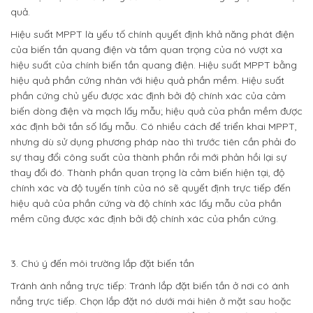
quả.
Hiệu suất MPPT là yếu tố chính quyết định khả năng phát điện
của biến tần quang điện và tầm quan trọng của nó vượt xa
hiệu suất của chính biến tần quang điện. Hiệu suất MPPT bằng
hiệu quả phần cứng nhân với hiệu quả phần mềm. Hiệu suất
phần cứng chủ yếu được xác định bởi độ chính xác của cảm
biến dòng điện và mạch lấy mẫu; hiệu quả của phần mềm được
xác định bởi tần số lấy mẫu. Có nhiều cách để triển khai MPPT,
nhưng dù sử dụng phương pháp nào thì trước tiên cần phải đo
sự thay đổi công suất của thành phần rồi mới phản hồi lại sự
thay đổi đó. Thành phần quan trọng là cảm biến hiện tại, độ
chính xác và độ tuyến tính của nó sẽ quyết định trực tiếp đến
hiệu quả của phần cứng và độ chính xác lấy mẫu của phần
mềm cũng được xác định bởi độ chính xác của phần cứng.
3. Chú ý đến môi trường lắp đặt biến tần
Tránh ánh nắng trực tiếp: Tránh lắp đặt biến tần ở nơi có ánh
nắng trực tiếp. Chọn lắp đặt nó dưới mái hiên ở mặt sau hoặc