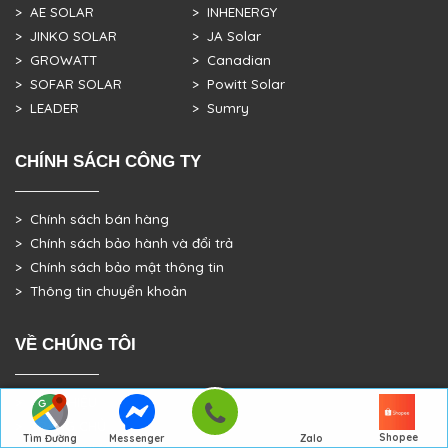
> AE SOLAR
> INHENERGY
> JINKO SOLAR
> JA Solar
> GROWATT
> Canadian
> SOFAR SOLAR
> Powitt Solar
> LEADER
> Sumry
CHÍNH SÁCH CÔNG TY
> Chính sách bán hàng
> Chính sách bảo hành và đổi trả
> Chính sách bảo mật thông tin
> Thông tin chuyển khoản
VỀ CHÚNG TÔI
> GIỚI THIỆU
> TRANG CHỦ
Shopee
Tìm Đường
Messenger
Zalo