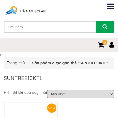
0
0
Trang chủ
Sản phẩm được gắn thẻ “SUNTREE10KTL”
SUNTREE10KTL
Hiển thị kết quả duy nhất
Sale