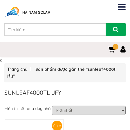
0
0
Trang chủ
Sản phẩm được gắn thẻ “sunleaf4000tl
jfy”
SUNLEAF4000TL JFY
Hiển thị kết quả duy nhất
Sale