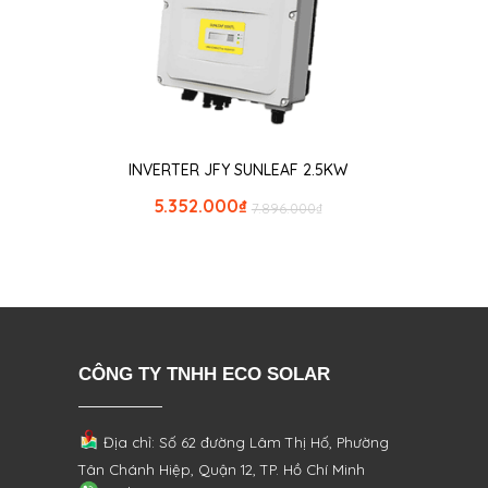
INVERTER JFY SUNLEAF 2.5KW
5.352.000
₫
7.896.000
₫
CÔNG TY TNHH ECO SOLAR
Địa chỉ: Số 62 đường Lâm Thị Hố, Phường
Tân Chánh Hiệp, Quận 12, TP. Hồ Chí Minh