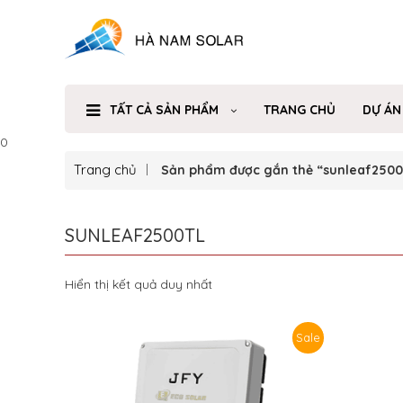
TẤT CẢ SẢN PHẨM
TRANG CHỦ
DỰ ÁN
0
Trang chủ
Sản phẩm được gắn thẻ “sunleaf2500
SUNLEAF2500TL
Hiển thị kết quả duy nhất
Sale