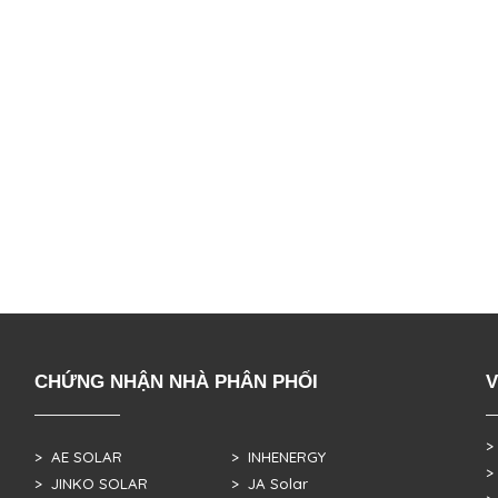
CHỨNG NHẬN NHÀ PHÂN PHỐI
V
>
> AE SOLAR
> INHENERGY
>
> JINKO SOLAR
> JA Solar