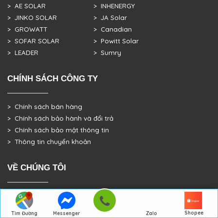
> AE SOLAR
> INHENERGY
> JINKO SOLAR
> JA Solar
> GROWATT
> Canadian
> SOFAR SOLAR
> Powitt Solar
> LEADER
> Sumry
CHÍNH SÁCH CÔNG TY
> Chính sách bán hàng
> Chính sách bảo hành và đổi trả
> Chính sách bảo mật thông tin
> Thông tin chuyển khoản
VỀ CHÚNG TÔI
> GIỚI THIỆU
> TRANG CHỦ
Shopee
Tìm Đường
Messenger
Zalo