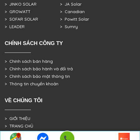
> JINKO SOLAR
> JA Solar
> GROWATT
> Canadian
> SOFAR SOLAR
> Powitt Solar
> LEADER
> Sumry
CHÍNH SÁCH CÔNG TY
> Chính sách bán hàng
> Chính sách bảo hành và đổi trả
> Chính sách bảo mật thông tin
> Thông tin chuyển khoản
VỀ CHÚNG TÔI
> GIỚI THIỆU
> TRANG CHỦ
> DỰ ÁN THỰC TẾ