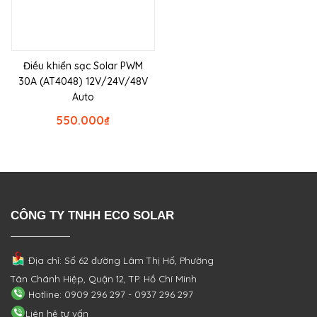
Điều khiển sạc Solar PWM
30A (AT4048) 12V/24V/48V
Auto
550.000
₫
CÔNG TY TNHH ECO SOLAR
Địa chỉ: Số 62 đường Lâm Thị Hố, Phường
Tân Chánh Hiệp, Quận 12, TP. Hồ Chí Minh
Hotline: 0909 296 297 - 0937 296 297
Liên hệ tư vấn