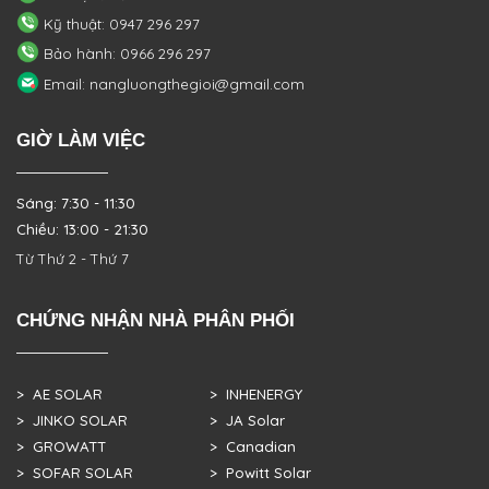
Kỹ thuật: 0947 296 297
Bảo hành: 0966 296 297
Email: nangluongthegioi@gmail.com
GIỜ LÀM VIỆC
Sáng: 7:30 - 11:30
Chiều: 13:00 - 21:30
Từ Thứ 2 - Thứ 7
CHỨNG NHẬN NHÀ PHÂN PHỐI
> AE SOLAR
> INHENERGY
> JINKO SOLAR
> JA Solar
> GROWATT
> Canadian
> SOFAR SOLAR
> Powitt Solar