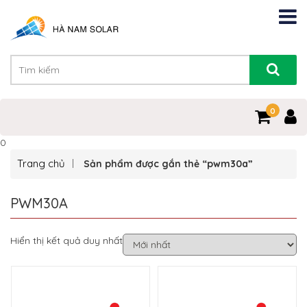
0
0
Trang chủ
Sản phẩm được gắn thẻ “pwm30a”
PWM30A
Hiển thị kết quả duy nhất