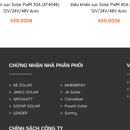
ển sạc Solar PWM 30A (AT4048)
Điều khiển sạc Solar PWM 40A
12V/24V/48V Auto
12V/24V/48V Auto
550.000
₫
650.000
₫
CHỨNG NHẬN NHÀ PHÂN PHỐI
V
>
> AE SOLAR
> INHENERGY
>
> JINKO SOLAR
> JA Solar
>
> GROWATT
> Canadian
> SOFAR SOLAR
> Powitt Solar
> LEADER
> Sumry
CHÍNH SÁCH CÔNG TY