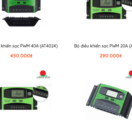
u khiển sạc PWM 40A (AT4024)
Bộ điều khiển sạc PWM 20A (
450.000
₫
290.000
₫