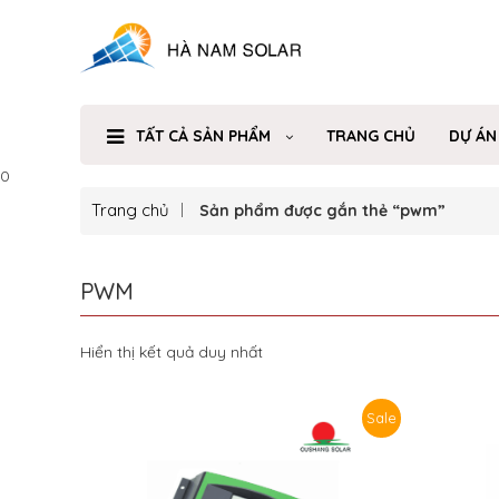
TẤT CẢ SẢN PHẨM
TRANG CHỦ
DỰ ÁN
0
Trang chủ
Sản phẩm được gắn thẻ “pwm”
PWM
Hiển thị kết quả duy nhất
Sale