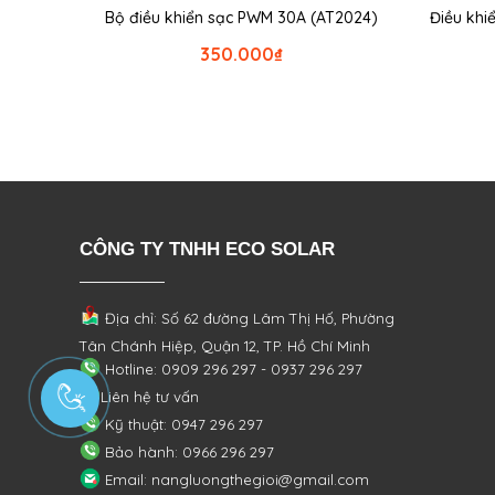
Bộ điều khiển sạc PWM 30A (AT2024)
Điều khi
350.000
₫
CÔNG TY TNHH ECO SOLAR
Địa chỉ: Số 62 đường Lâm Thị Hố, Phường
Tân Chánh Hiệp, Quận 12, TP. Hồ Chí Minh
Hotline: 0909 296 297 - 0937 296 297
Liên hệ tư vấn
Kỹ thuật: 0947 296 297
Bảo hành: 0966 296 297
Email: nangluongthegioi@gmail.com