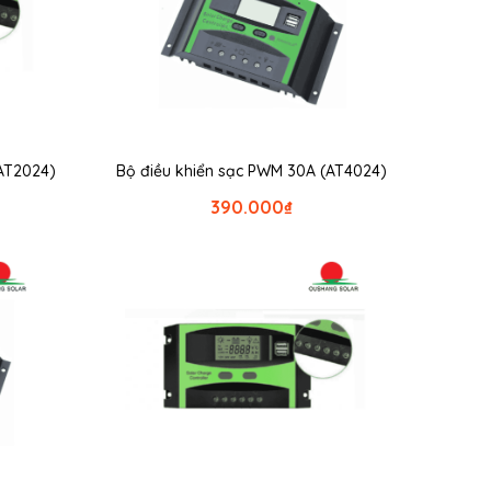
AT2024)
Bộ điều khiển sạc PWM 30A (AT4024)
390.000
₫