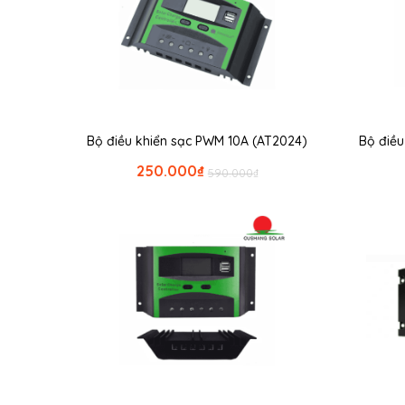
Bộ điều khiển sạc PWM 10A (AT2024)
Bộ điề
250.000
₫
590.000
₫