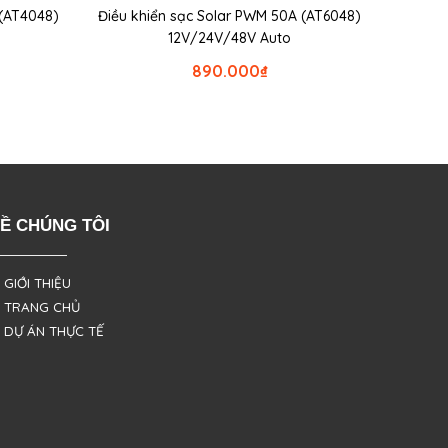
 (AT4048)
Điều khiển sạc Solar PWM 50A (AT6048)
12V/24V/48V Auto
890.000
₫
Ề CHÚNG TÔI
 GIỚI THIỆU
 TRANG CHỦ
 DỰ ÁN THỰC TẾ